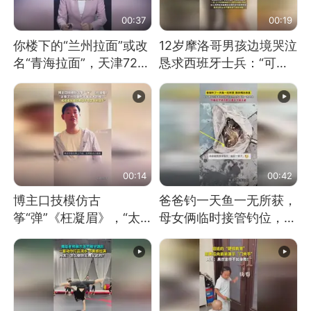
00:37
00:19
你楼下的“兰州拉面”或改
12岁摩洛哥男孩边境哭泣
名“青海拉面”，天津72家
恳求西班牙士兵：“可不
面馆已集体更换招牌
可以不要把我遣返回国”
00:14
00:42
博主口技模仿古
爸爸钓一天鱼一无所获，
筝“弹”《枉凝眉》，“太
母女俩临时接管钓位，用
像了～你是吃古筝长大的
玩具鱼竿钓上大鱼
吗？”“或将成为首位考级
不带古筝的选手。”（来
源：新华每日电讯）