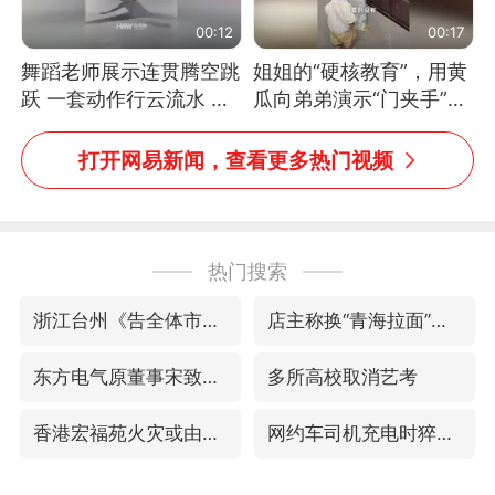
00:12
00:17
舞蹈老师展示连贯腾空跳
姐姐的“硬核教育”，用黄
跃 一套动作行云流水 节
瓜向弟弟演示“门夹手”，
奏感拉满 网友：怎么做
网友：果然言传不如身
到又舞又武的？
教！
打开网易新闻，查看更多热门视频
热门搜索
浙江台州《告全体市民书》
店主称换“青海拉面”招牌后生意更好
东方电气原董事宋致远被查
多所高校取消艺考
香港宏福苑火灾或由烟头引起
网约车司机充电时猝死保险拒赔