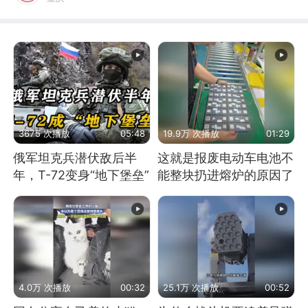
3675 次播放
05:48
19.9万 次播放
01:29
俄军坦克兵潜伏敌后半
这就是报废电动车电池不
年，T-72变身“地下堡垒”
能整块扔进熔炉的原因了
4.0万 次播放
00:32
25.1万 次播放
00:52