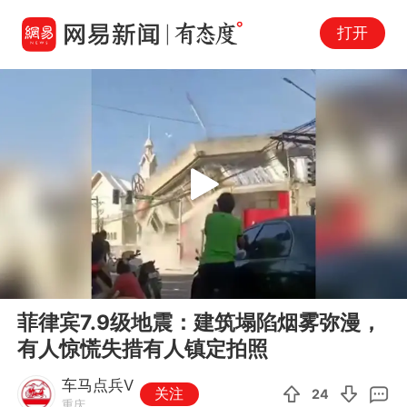
打开
Play
00:00
01:05
En
菲律宾7.9级地震：建筑塌陷烟雾弥漫，
fu
有人惊慌失措有人镇定拍照
车马点兵V
关注
24
重庆