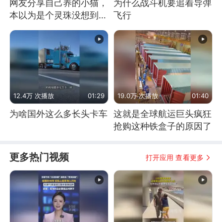
网友分享自己养的小猫，
为什么战斗机要追着导弹
本以为是个灵珠没想到是
飞行
魔丸
12.4万 次播放
01:29
19.0万 次播放
01:40
为啥国外这么多长头卡车
这就是全球航运巨头疯狂
抢购这种铁盒子的原因了
更多热门视频
打开应用 查看更多