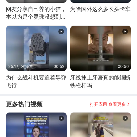
网友分享自己养的小猫，
为啥国外这么多长头卡车
本以为是个灵珠没想到是
魔丸
25.1万 次播放
00:52
00:50
为什么战斗机要追着导弹
牙线抹上牙膏真的能锯断
飞行
铁栏杆吗
更多热门视频
打开应用 查看更多