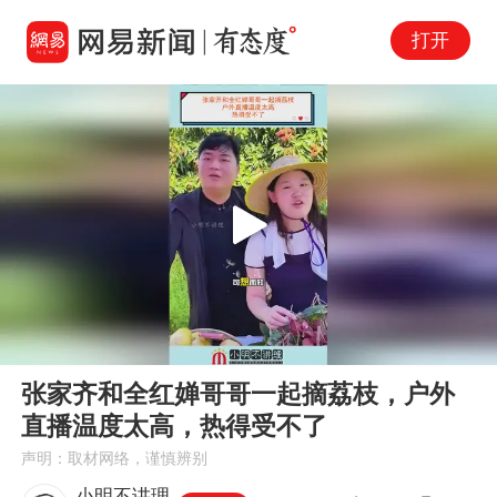
打开
Play
00:00
00:41
En
张家齐和全红婵哥哥一起摘荔枝，户外
fu
直播温度太高，热得受不了
声明：取材网络，谨慎辨别
小明不讲理