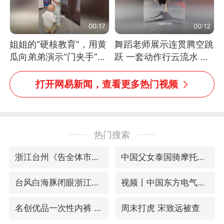
00:17
00:12
姐姐的“硬核教育”，用黄
舞蹈老师展示连贯腾空跳
瓜向弟弟演示“门夹手”，
跃 一套动作行云流水 节
网友：果然言传不如身
奏感拉满 网友：怎么做
教！
到又舞又武的？
打开网易新闻，查看更多热门视频
热门搜索
浙江台州《告全体市民书》
中国父女泰国骑摩托车坠崖1死1伤
台风白海豚闭眼浙江上海处于危险半圆
视频丨中国东方电气集团原党组副书记、董事宋致远被查
名创优品一次性内裤 颜面尽失
周末打虎 宋致远被查