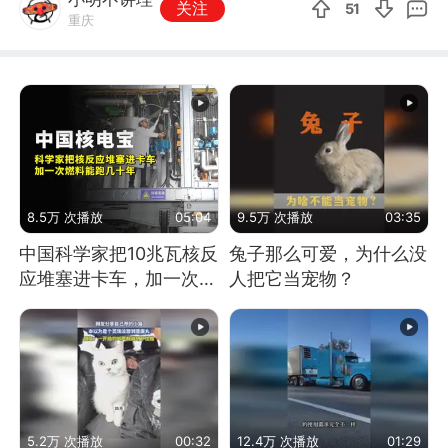
关注
51
重庆
8.5万 次播放
05:04
9.5万 次播放
03:35
中国科学家把10兆瓦核反
兔子那么可爱，为什么没
应堆塞进卡车，加一次燃
人把它当宠物？
料能跑几十年
5.2万 次播放
00:32
12.4万 次播放
01:29