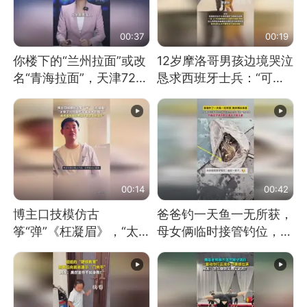
00:37
00:19
你楼下的“兰州拉面”或改
12岁摩洛哥男孩边境哭泣
名“青海拉面”，天津72家
恳求西班牙士兵：“可不
面馆已集体更换招牌
可以不要把我遣返回国”
00:14
00:42
博主口技模仿古
爸爸钓一天鱼一无所获，
筝“弹”《枉凝眉》，“太
母女俩临时接管钓位，用
像了～你是吃古筝长大的
玩具鱼竿钓上大鱼
吗？”“或将成为首位考级
不带古筝的选手。”（来
源：新华每日电讯）