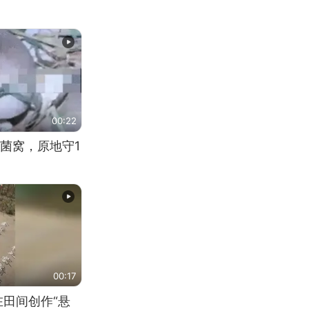
00:22
菌窝，原地守1
00:17
在田间创作“悬