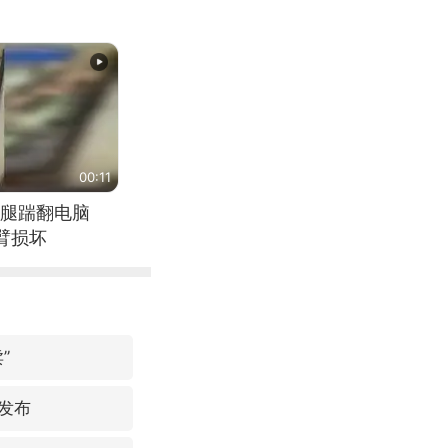
00:11
腿踹翻电脑
臂损坏
”
式发布