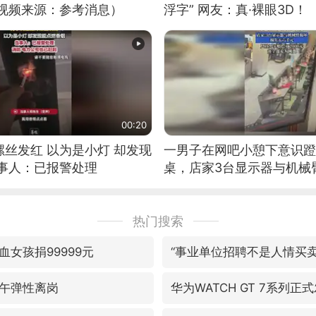
（视频来源：参考消息）
浮字” 网友：真·裸眼3D！
00:20
丝发红 以为是小灯 却发现
一男子在网吧小憩下意识蹬
当事人：已报警处理
桌，店家3台显示器与机械
热门搜索
女孩捐99999元
“事业单位招聘不是人情买卖
午弹性离岗
华为WATCH GT 7系列正