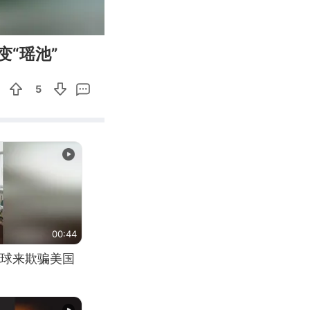
00:10
Enter
“瑶池”
fullscreen
5
00:44
球来欺骗美国