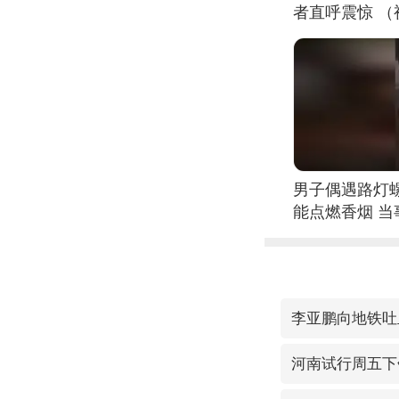
者直呼震惊 
男子偶遇路灯螺
能点燃香烟 
李亚鹏向地铁吐血
河南试行周五下