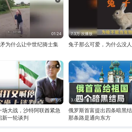
01:24
7.3万 次播放
长矛为什么让中世纪骑士集
兔子那么可爱，为什么没人
07:35
3.0万 次播放
一场大战，沙特阿联酋紧急
俄罗斯首富提出四条暗黑结
启新一轮谈判
那条路是通向东方