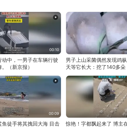
00:10
行动中，一男子在车辆行驶
男子上山采菌偶然发现鸡枞
舞。（新京报）
天等它长大：挖了140多朵
00:09
鲨鱼徒手将其拽回大海 目击
惊艳！字都飘起来了 博主