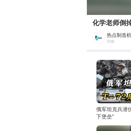
00:00
化学老师倒
热点制造
河南
3636 次播放
俄军坦克兵潜伏
下堡垒”