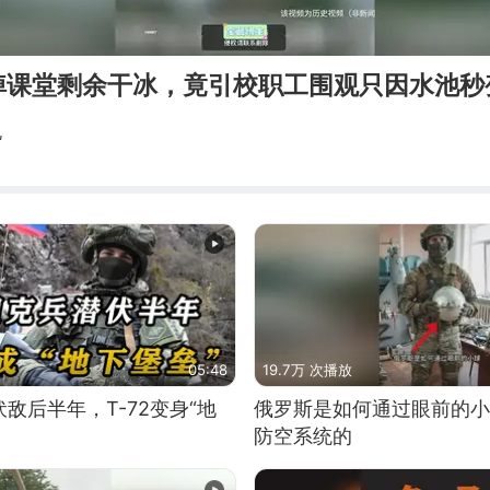
掉课堂剩余干冰，竟引校职工围观只因水池秒变
机
05:48
19.7万 次播放
敌后半年，T-72变身“地
俄罗斯是如何通过眼前的小
防空系统的