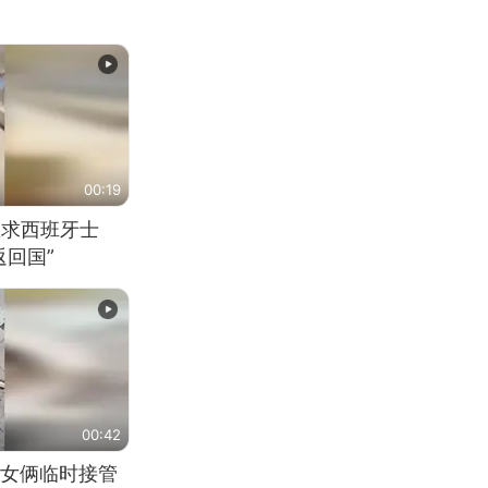
00:19
恳求西班牙士
回国”
00:42
女俩临时接管