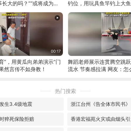
长大的吗？”“或将成为首
钓位，用玩具鱼竿钓上大鱼
筝的选手。”（来源：新华每
00:17
育”，用黄瓜向弟弟演示“门
舞蹈老师展示连贯腾空跳跃
：果然言传不如身教！
流水 节奏感拉满 网友：
的？
热门搜索
发生3.4级地震
浙江台州《告全体市民书》
时猝死保险拒赔
香港宏福苑火灾或由烟头引