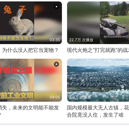
03:35
22.7万 次播放
，为什么没人把它当宠物？
现代火炮之“打完就跑”的战
04:05
2.9万 次播放
消失，未来的文明能不能发
国内规模最大无人古镇，花
？
合院竟没人住，发生了啥