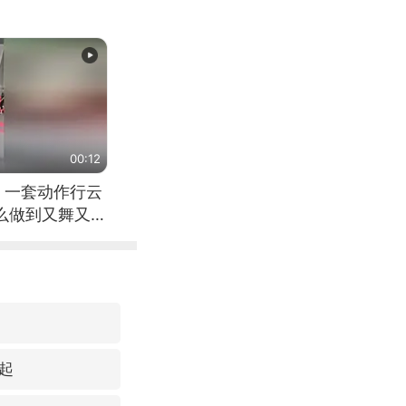
00:12
 一套动作行云
怎么做到又舞又武
起