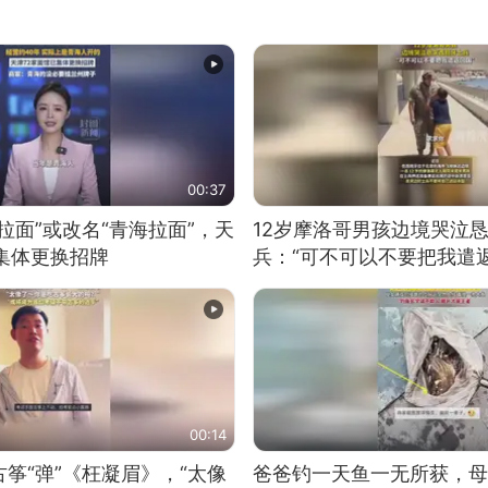
00:37
拉面”或改名“青海拉面”，天
12岁摩洛哥男孩边境哭泣
集体更换招牌
兵：“可不可以不要把我遣返
00:14
筝“弹”《枉凝眉》，“太像
爸爸钓一天鱼一无所获，母