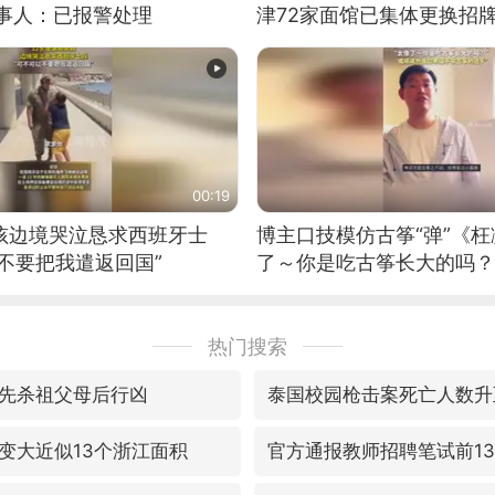
当事人：已报警处理
津72家面馆已集体更换招
00:19
男孩边境哭泣恳求西班牙士
博主口技模仿古筝“弹”《枉
不要把我遣返回国”
了～你是吃古筝长大的吗？
位考级不带古筝的选手。”
日电讯）
热门搜索
先杀祖父母后行凶
泰国校园枪击案死亡人数升
变大近似13个浙江面积
官方通报教师招聘笔试前1