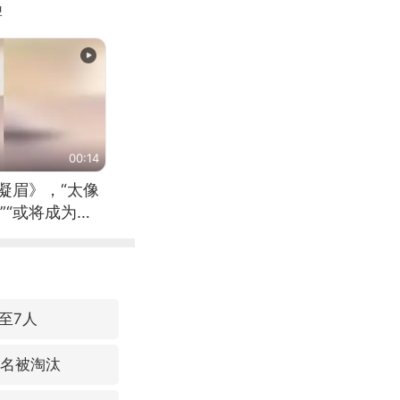
牌
00:14
凝眉》，“太像
”“或将成为首
（来源：新华每
至7人
3名被淘汰