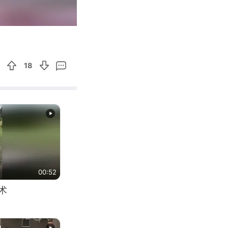
00:14
Enter
fullscreen
18
00:52
术