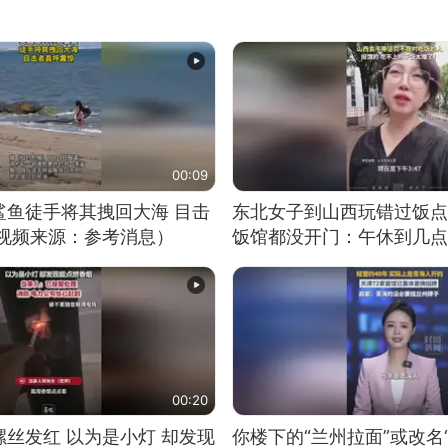
00:09
鲨鱼徒手将其拽回大海 目击
东北女子到山西玩错过饭点
（视频来源：参考消息）
饭馆都没开门：午休到几点
00:20
丝发红 以为是小灯 却发现
你楼下的“兰州拉面”或改名