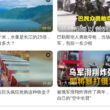
03:25
1.8万 次播放
千米，水量是长江的25倍，
巴勒斯坦人勇敢夺枪，当场
有多大？
军，包括一名少校
01:40
4.7万 次播放
运巨头疯狂抢购这种铁盒子
被俄军滑翔炸弹炸了两年，
自己的“空中长臂”