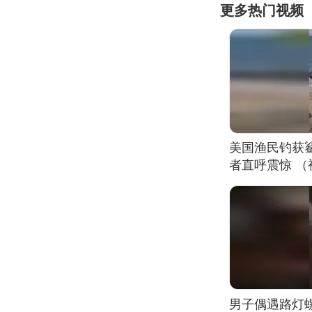
更多热门视频
美国渔民钓获
者直呼震惊 
男子偶遇路灯螺