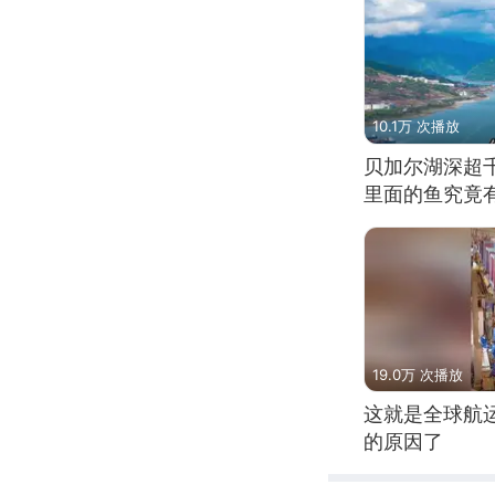
10.1万 次播放
贝加尔湖深超
里面的鱼究竟
19.0万 次播放
这就是全球航
的原因了