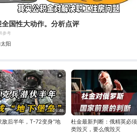
迎全国性大动作。分析点评
供参考
的太阳
05:48
敌后半年，T-72变身“地
杜金最新判断：俄精英必须
类毁灭，要么俄毁灭