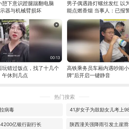
小憩下意识蹬腿踹翻电脑
男子偶遇路灯螺丝发红 以
显示器与机械臂损坏
能点燃香烟 当事人：已报
00:13
西玩错过饭点，找了十几个
高铁乘务员车厢内遇吵闹小
：午休到几点
牌”后开启一键静音
热门搜索
拉病毒
41岁女子为鼓励女儿考上9
4200亿银行副行长
陕西潼关强降雨引发土崖滑