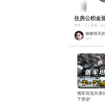
00:00
住房公积金
声明：个人原创，仅
致敬明天
四川
3636 次播放
俄军坦克兵潜伏
下堡垒”