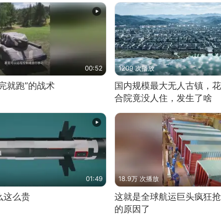
00:52
1209 次播放
完就跑”的战术
国内规模最大无人古镇，花
合院竟没人住，发生了啥
01:49
18.9万 次播放
么这么贵
这就是全球航运巨头疯狂抢
的原因了