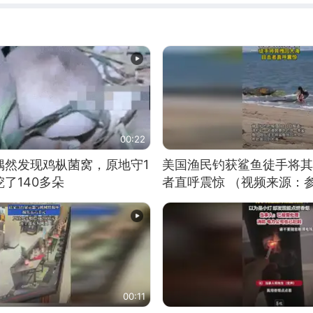
00:22
偶然发现鸡枞菌窝，原地守1
美国渔民钓获鲨鱼徒手将其
了140多朵
者直呼震惊 （视频来源：
00:11