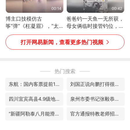
00:14
00:42
博主口技模仿古
爸爸钓一天鱼一无所获，
筝“弹”《枉凝眉》，“太
母女俩临时接管钓位，用
像了～你是吃古筝长大的
玩具鱼竿钓上大鱼
吗？”“或将成为首位考级
打开网易新闻，查看更多热门视频
不带古筝的选手。”（来
源：新华每日电讯）
热门搜索
东航：国内客票提前14天免费退改
刘国正说向鹏打得很窝囊
四川宜宾高县4.9级地震致1死
泉州市委书记张毅恭被查
“新疆阿勒泰八月能滑雪”不实
官方通报特教老师招聘违规事件