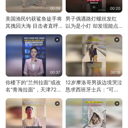
00:09
00:20
美国渔民钓获鲨鱼徒手将
男子偶遇路灯螺丝发红
其拽回大海 目击者直呼
以为是小灯 却发现能点
震惊 （视频来源：参考
燃香烟 当事人：已报警
消息）
处理
00:37
00:19
你楼下的“兰州拉面”或改
12岁摩洛哥男孩边境哭泣
名“青海拉面”，天津72家
恳求西班牙士兵：“可不
面馆已集体更换招牌
可以不要把我遣返回国”