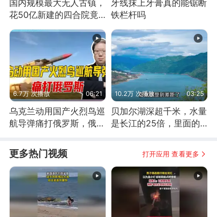
国内规模最大无人古镇，
牙线抹上牙膏真的能锯断
花50亿新建的四合院竟
铁栏杆吗
没人住，发生了啥
6.7万 次播放
06:21
10.2万 次播放
03:25
乌克兰动用国产火烈鸟巡
贝加尔湖深超千米，水量
航导弹痛打俄罗斯，俄军
是长江的25倍，里面的
为什么没能拦截？
鱼究竟有多大？
更多热门视频
打开应用 查看更多