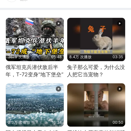
3675 次播放
05:48
8.4万 次播放
03:35
俄军坦克兵潜伏敌后半
兔子那么可爱，为什么没
年，T-72变身“地下堡垒”
人把它当宠物？
2.3万 次播放
16:34
00:50