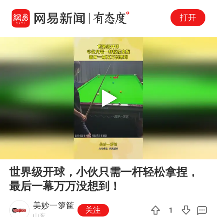
打开
Play
00:00
00:13
En
世界级开球，小伙只需一杆轻松拿捏，
fu
最后一幕万万没想到！
美妙一箩筐
关注
1
山东