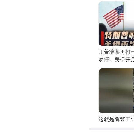
川普准备再打
劝停，美伊开
这就是鹰酱工