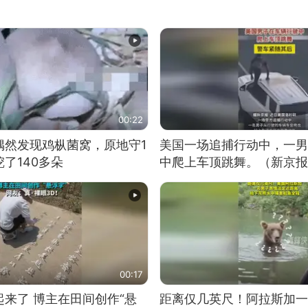
00:22
偶然发现鸡枞菌窝，原地守1
美国一场追捕行动中，一男
了140多朵
中爬上车顶跳舞。（新京报
00:17
来了 博主在田间创作“悬
距离仅几英尺！阿拉斯加一