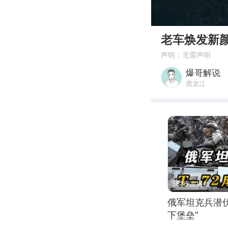
00:00
老车焕发新
声明：无需声明
爆哥解说
黑龙江
3636 次播放
俄军坦克兵潜伏
下堡垒”