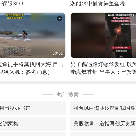
·裸眼3D！
灰熊水中捕食鲑鱼全程
00:09
鲨鱼徒手将其拽回大海 目击
男子偶遇路灯螺丝发红 以
（视频来源：参考消息）
能点燃香烟 当事人：已报
热门搜索
目出狱办书院
强台风白海豚逐渐向我国靠
真名谢家梅
美股收盘：道指再创历史新