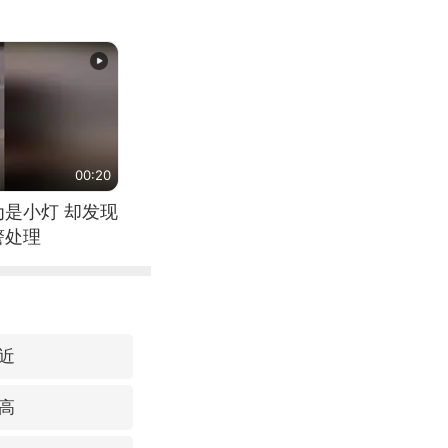
00:20
为是小灯 却发现
警处理
近
高