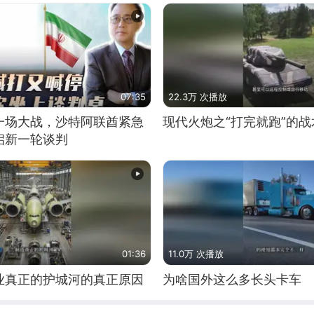
07:35
22.3万 次播放
一场大战，沙特阿联酋紧急
现代火炮之“打完就跑”的战
启新一轮谈判
01:36
11.0万 次播放
业真正的护城河的真正原因
为啥国外这么多长头卡车