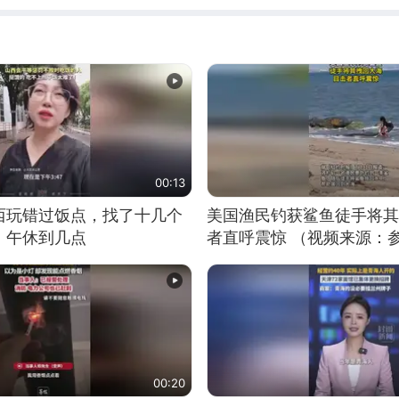
00:13
西玩错过饭点，找了十几个
美国渔民钓获鲨鱼徒手将其
：午休到几点
者直呼震惊 （视频来源：
00:20