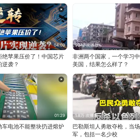
04:09
9042 次播放
拒绝苹果压价了！中国芯片
非洲两个国家，一个学习中
的逆袭？
美国，结果怎么样了？
01:29
1.8万 次播放
动车电池不能整块扔进熔炉
巴勒斯坦人勇敢夺枪，当场
军，包括一名少校