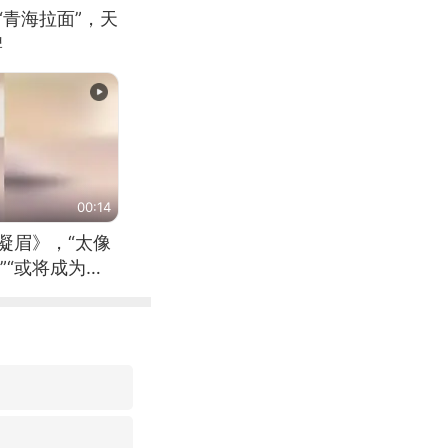
“青海拉面”，天
牌
00:14
凝眉》，“太像
”“或将成为首
（来源：新华每