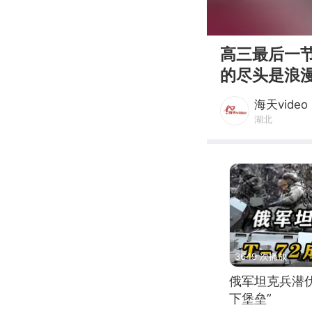
00:00
高三最后一
的尽头是浪
海天video
湖北
3649 次播放
俄军坦克兵潜伏
下堡垒”