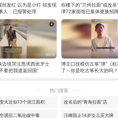
丝发红 以为是小灯 却发现
你楼下的“兰州拉面”或改名
当事人：已报警处理
津72家面馆已集体更换招
00:19
男孩边境哭泣恳求西班牙士
博主口技模仿古筝“弹”《枉
不要把我遣返回国”
了～你是吃古筝长大的吗？
位考级不带古筝的选手。”
日电讯）
热门搜索
变大近似13个浙江面积
改名后的“青海拉面”店
空调后二氧化碳中毒
汪峰阻止14岁女儿买大牌