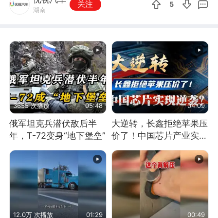
关注
5
湖南
3655 次播放
05:48
04:09
俄军坦克兵潜伏敌后半
大逆转，长鑫拒绝苹果压
年，T-72变身“地下堡垒”
价了！中国芯片产业实现
怎样的逆袭？
12.0万 次播放
01:29
00:49