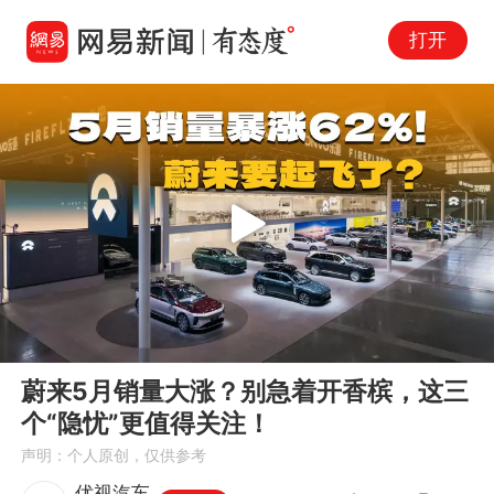
打开
Play
00:00
02:36
En
蔚来5月销量大涨？别急着开香槟，这三
fu
个“隐忧”更值得关注！
声明：个人原创，仅供参考
优视汽车