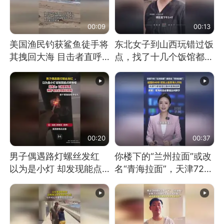
00:09
00:13
美国渔民钓获鲨鱼徒手将
东北女子到山西玩错过饭
其拽回大海 目击者直呼
点，找了十几个饭馆都没
震惊 （视频来源：参考
开门：午休到几点
消息）
00:20
00:37
男子偶遇路灯螺丝发红
你楼下的“兰州拉面”或改
以为是小灯 却发现能点
名“青海拉面”，天津72家
燃香烟 当事人：已报警
面馆已集体更换招牌
处理