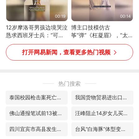
00:19
00:14
12岁摩洛哥男孩边境哭泣
博主口技模仿古
恳求西班牙士兵：“可不
筝“弹”《枉凝眉》，“太
可以不要把我遣返回国”
像了～你是吃古筝长大的
吗？”“或将成为首位考级
打开网易新闻，查看更多热门视频
不带古筝的选手。”（来
源：新华每日电讯）
热门搜索
泰国校园枪击案死亡人数升至7人
我国货物贸易进出口超30万亿元
佛山通报笔试前13被淘汰后5名进体检
汪峰阻止14岁女儿买大牌
四川宜宾市高县发生4.9级地震
台风“白海豚”体型变大！环流面积接近13个浙江那么大