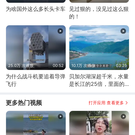
为啥国外这么多长头卡车
见过狠的，没见过这么狠
的！
25.0万 次播放
00:52
10.1万 次播放
03:25
为什么战斗机要追着导弹
贝加尔湖深超千米，水量
飞行
是长江的25倍，里面的
鱼究竟有多大？
更多热门视频
打开应用 查看更多