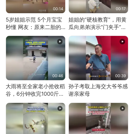
00:14
00:17
5岁姐姐示范 5个月宝宝
姐姐的“硬核教育”，用黄
秒懂 网友：原来二胎的
瓜向弟弟演示“门夹手”，
快乐长这样
网友：果然言传不如身
教！
00:46
00:39
大雨将至全家老小抢收稻
孙子考取上海交大爷爷感
谷，6分钟收完1000斤，
谢亲家母
没有一个人掉链子