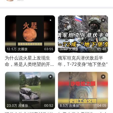
12.5万 次播放
03:55
3740 次播放
05:48
为什么说火星上发现生
俄军坦克兵潜伏敌后半
命，将是人类绝望的开
年，T-72变身“地下堡垒”
始？
23.0万 次播放
00:52
8.5万 次播放
04:05