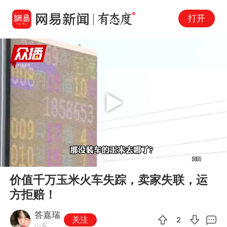
打开
Play
00:00
01:41
En
价值千万玉米火车失踪，卖家失联，运
fu
方拒赔！
答嘉瑞
关注
2
山东