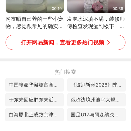
00:10
00:36
网友晒自己养的一些小宠
发泡水泥填不满，装修师
物，感觉跟常见的确实有
傅检查发现漏到楼下：出
些不一样
风口未延伸到外墙
打开网易新闻，查看更多热门视频
热门搜索
中国籍豪华游艇富商之子在泰国被杀
《披荆斩棘2026》阵容官宣
于东来回应胖东来近25年老店年底关闭
俄称边境州遭乌大规模袭击已致13伤
白海豚北上或致京津冀暴雨
国足U17与阿森纳决赛取消 并列冠军