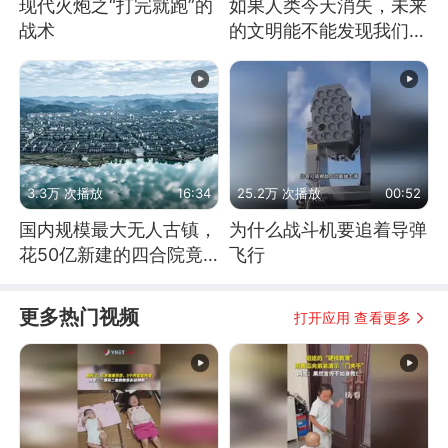
现代火炮之“打完就跑”的
如果人类今天消失，未来
战术
的文明能不能发现我们存
在过？
3.3万 次播放
16:34
25.2万 次播放
00:52
国内规模最大无人古镇，
为什么战斗机要追着导弹
花50亿新建的四合院竟
飞行
没人住，发生了啥
更多热门视频
打开应用 查看更多