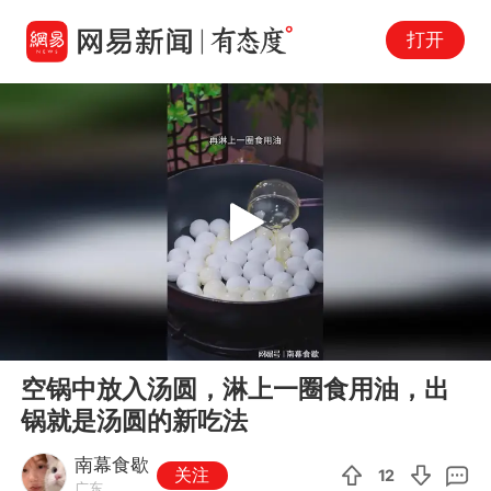
打开
Play
00:00
00:37
En
空锅中放入汤圆，淋上一圈食用油，出
fu
锅就是汤圆的新吃法
南幕食歇
关注
12
广东