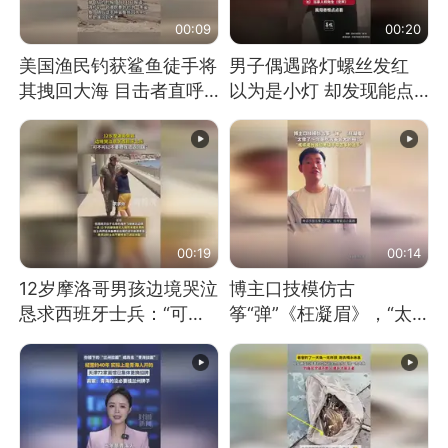
00:09
00:20
美国渔民钓获鲨鱼徒手将
男子偶遇路灯螺丝发红
其拽回大海 目击者直呼
以为是小灯 却发现能点
震惊 （视频来源：参考
燃香烟 当事人：已报警
消息）
处理
00:19
00:14
12岁摩洛哥男孩边境哭泣
博主口技模仿古
恳求西班牙士兵：“可不
筝“弹”《枉凝眉》，“太
可以不要把我遣返回国”
像了～你是吃古筝长大的
吗？”“或将成为首位考级
不带古筝的选手。”（来
源：新华每日电讯）