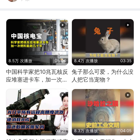
8.5万 次播放
05:04
8.4万 次播放
03:35
中国科学家把10兆瓦核反
兔子那么可爱，为什么没
应堆塞进卡车，加一次燃
人把它当宠物？
料能跑几十年
03:21
8.3万 次播放
04:05