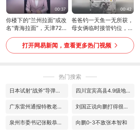
00:37
00:42
你楼下的“兰州拉面”或改
爸爸钓一天鱼一无所获，
名“青海拉面”，天津72家
母女俩临时接管钓位，用
面馆已集体更换招牌
玩具鱼竿钓上大鱼
打开网易新闻，查看更多热门视频
热门搜索
日本试射“战斧”导弹，国防部回应
四川宜宾高县4.9级地震致1死
广东雷州通报特教老师招聘违规事件
刘国正说向鹏打得很窝囊
泉州市委书记张毅恭被查
向鹏0-3不敌张本智和