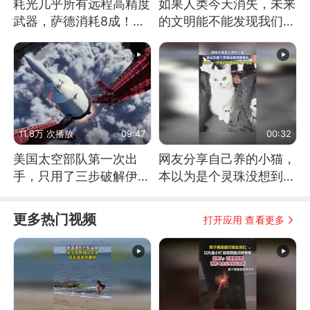
耗光几乎所有远程高精度
如果人类今天消失，未来
武器，萨德消耗8成！美
的文明能不能发现我们存
国还敢嘲笑俄军吗
在过？
11.8万 次播放
09:47
00:32
美国太空部队第一次出
网友分享自己养的小猫，
手，只用了三步破解伊朗
本以为是个灵珠没想到是
防空
魔丸
更多热门视频
打开应用 查看更多