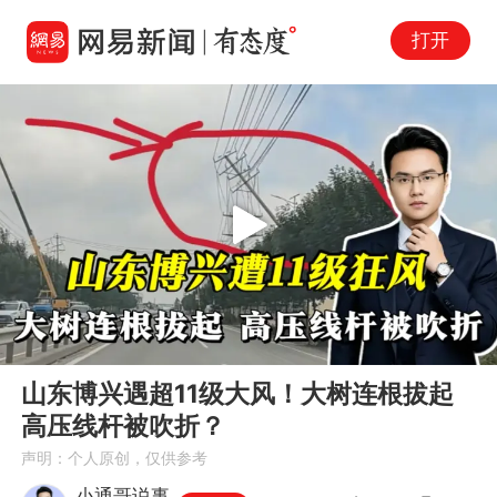
打开
Play
00:00
01:10
En
山东博兴遇超11级大风！大树连根拔起
fu
高压线杆被吹折？
声明：个人原创，仅供参考
小通哥说事