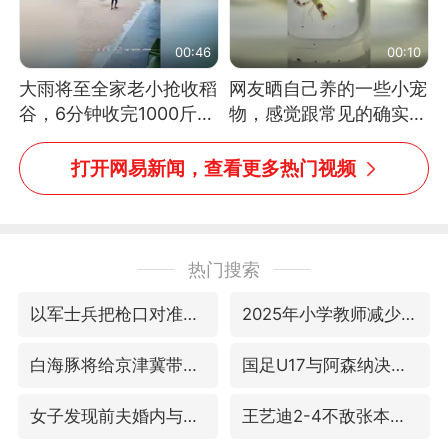
00:46
00:10
大雨将至全家老小抢收稻
网友晒自己养的一些小宠
谷，6分钟收完1000斤，
物，感觉跟常见的确实有
没有一个人掉链子
些不一样
打开网易新闻，查看更多热门视频
热门搜索
以军士兵把枪口对准中国记者
2025年小学教师减少13.19万
白海豚将给京津冀带来大暴雨
国足U17与阿森纳决赛取消 并列冠军
女子发现前夫婚内与第三者育子
王艺迪2-4不敌张本美和止步4强