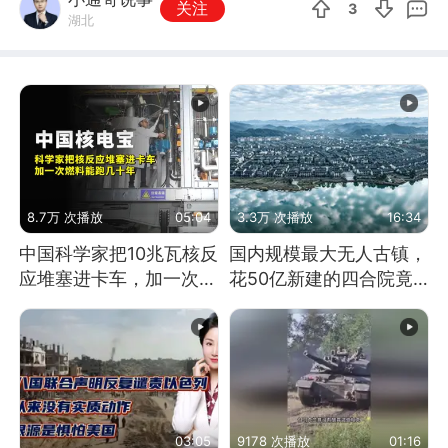
关注
3
湖北
8.7万 次播放
05:04
3.3万 次播放
16:34
中国科学家把10兆瓦核反
国内规模最大无人古镇，
应堆塞进卡车，加一次燃
花50亿新建的四合院竟
料能跑几十年
没人住，发生了啥
03:05
9178 次播放
01:16