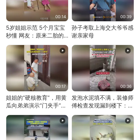
00:14
00:39
5岁姐姐示范 5个月宝宝
孙子考取上海交大爷爷感
秒懂 网友：原来二胎的
谢亲家母
快乐长这样
00:17
00:36
姐姐的“硬核教育”，用黄
发泡水泥填不满，装修师
瓜向弟弟演示“门夹手”，
傅检查发现漏到楼下：出
网友：果然言传不如身
风口未延伸到外墙
教！