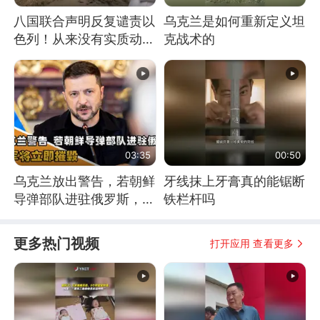
八国联合声明反复谴责以
乌克兰是如何重新定义坦
色列！从来没有实质动
克战术的
作！根源是惧怕美国
03:35
00:50
乌克兰放出警告，若朝鲜
牙线抹上牙膏真的能锯断
导弹部队进驻俄罗斯，乌
铁栏杆吗
军将立即摧毁
更多热门视频
打开应用 查看更多