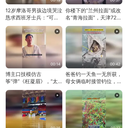
12岁摩洛哥男孩边境哭泣
你楼下的“兰州拉面”或改
恳求西班牙士兵：“可不
名“青海拉面”，天津72家
可以不要把我遣返回国”
面馆已集体更换招牌
00:14
00:42
博主口技模仿古
爸爸钓一天鱼一无所获，
筝“弹”《枉凝眉》，“太
母女俩临时接管钓位，用
像了～你是吃古筝长大的
玩具鱼竿钓上大鱼
吗？”“或将成为首位考级
不带古筝的选手。”（来
源：新华每日电讯）
00:16
00:12