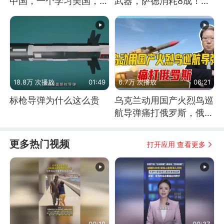
中国，一个学习美国，结
武器，萨德消耗8成！美
果怎么样了？
国还敢嘲笑俄军吗
18.8万 次播放
01:49
6.7万 次播放
06:21
标枪导弹为什么这么贵
乌克兰动用国产火烈鸟巡
航导弹痛打俄罗斯，俄军
为什么没能拦截？
更多热门视频
打开应用 查看更多
00:19
00:37