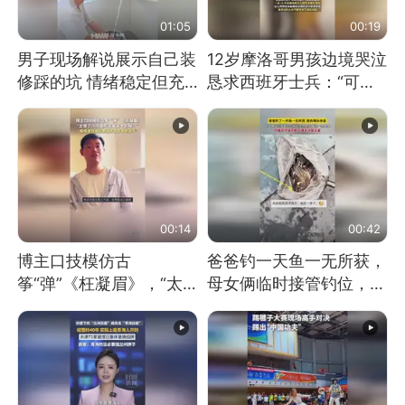
01:05
00:19
男子现场解说展示自己装
12岁摩洛哥男孩边境哭泣
修踩的坑 情绪稳定但充
恳求西班牙士兵：“可不
满无奈 每处都有精心设
可以不要把我遣返回国”
计 但每处都有瑕疵 网
友：一开始我没笑 但看
到洗手盆我没绷住
00:14
00:42
博主口技模仿古
爸爸钓一天鱼一无所获，
筝“弹”《枉凝眉》，“太
母女俩临时接管钓位，用
像了～你是吃古筝长大的
玩具鱼竿钓上大鱼
吗？”“或将成为首位考级
不带古筝的选手。”（来
源：新华每日电讯）