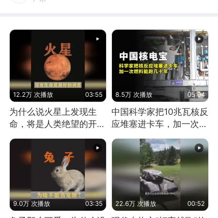
12.2万 次播放
03:55
8.5万 次播放
05:04
为什么说火星上发现生
中国科学家把10兆瓦核反
命，将是人类绝望的开
应堆塞进卡车，加一次燃
始？
料能跑几十年
9.0万 次播放
03:35
22.6万 次播放
00:52