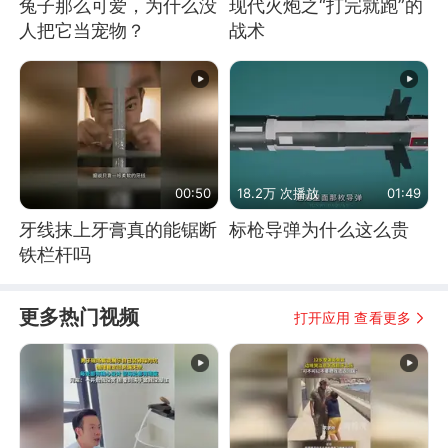
兔子那么可爱，为什么没
现代火炮之“打完就跑”的
人把它当宠物？
战术
00:50
18.2万 次播放
01:49
牙线抹上牙膏真的能锯断
标枪导弹为什么这么贵
铁栏杆吗
更多热门视频
打开应用 查看更多