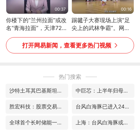
00:37
00:16
你楼下的“兰州拉面”或改
踢毽子大赛现场上演“足
名“青海拉面”，天津72家
尖上的武林争霸”。网
面馆已集体更换招牌
友：这哪是踢毽子，分明
是武侠片现场！#睡个好
打开网易新闻，查看更多热门视频
觉
热门搜索
沙特土耳其巴基斯坦签署共同防务协议
中巨芯：上半年归母净利润1405.77万元
胜宏科技：股票交易异常波动
台风白海豚已进入24小时警戒线
全球首个长时储能一体化产业园量产
上海：台风白海豚或将带来龙卷风