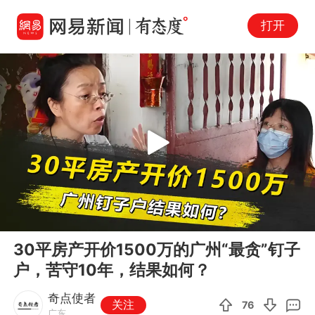
打开
Play
00:00
02:05
En
30平房产开价1500万的广州“最贪”钉子
fu
户，苦守10年，结果如何？
奇点使者
关注
76
广东