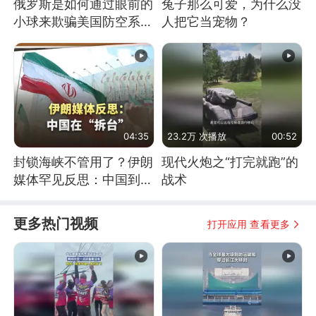
俄罗斯是如何通过眼前的
兔子那么可爱，为什么没
小球来欺骗美国防空系统
人把它当宠物？
的
04:35
23.2万 次播放
00:52
封锁海峡不管用了？伊朗
现代火炮之“打完就跑”的
媒体罕见反思：中国到底
战术
是不是在"拆台"
更多热门视频
打开应用 查看更多