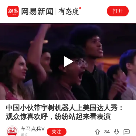
打开
Play
00:00
00:42
En
中国小伙带宇树机器人上美国达人秀：
fu
观众惊喜欢呼，纷纷站起来看表演
车马点兵V
关注
34
重庆