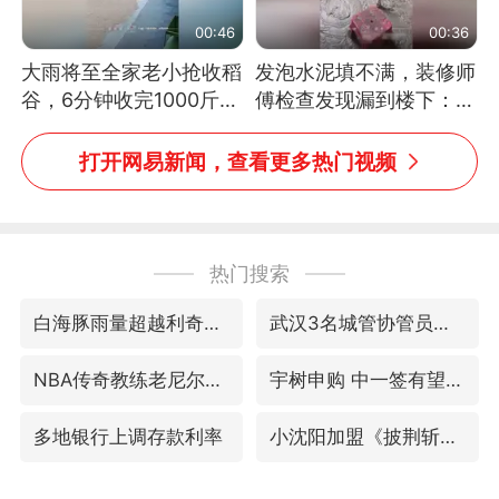
00:46
00:36
大雨将至全家老小抢收稻
发泡水泥填不满，装修师
谷，6分钟收完1000斤，
傅检查发现漏到楼下：出
没有一个人掉链子
风口未延伸到外墙
打开网易新闻，查看更多热门视频
热门搜索
白海豚雨量超越利奇马、巴威
武汉3名城管协管员殴打摊主被刑拘
NBA传奇教练老尼尔森去世
宇树申购 中一签有望赚20万元
多地银行上调存款利率
小沈阳加盟《披荆斩棘》