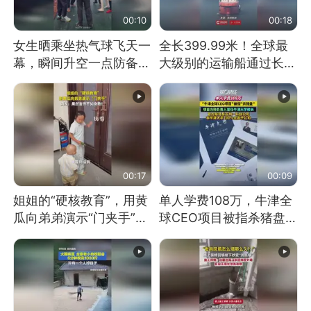
00:10
00:18
女生晒乘坐热气球飞天一
全长399.99米！全球最
幕，瞬间升空一点防备都
大级别的运输船通过长江
没有
大桥这一幕，太震撼了！
00:17
00:09
姐姐的“硬核教育”，用黄
单人学费108万，牛津全
瓜向弟弟演示“门夹手”，
球CEO项目被指杀猪盘，
网友：果然言传不如身
项目方称负责人曾任牛津
教！
大学校长