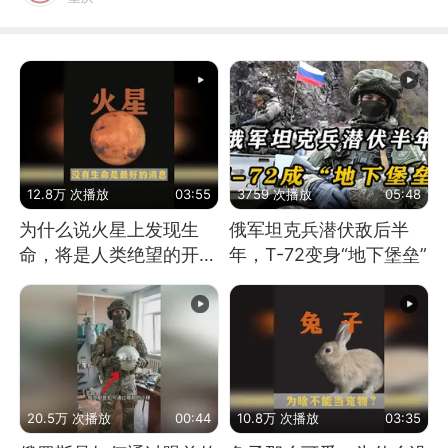
12.8万 次播放
03:55
3759 次播放
05:48
为什么说火星上发现生
俄军坦克兵潜伏敌后半
命，将是人类绝望的开
年，T-72变身“地下堡垒”
始？
20.5万 次播放
00:44
10.8万 次播放
03:35