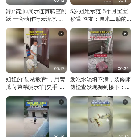
舞蹈老师展示连贯腾空跳
5岁姐姐示范 5个月宝宝
跃 一套动作行云流水 节
秒懂 网友：原来二胎的
奏感拉满 网友：怎么做
快乐长这样
到又舞又武的？
00:17
00:36
姐姐的“硬核教育”，用黄
发泡水泥填不满，装修师
瓜向弟弟演示“门夹手”，
傅检查发现漏到楼下：出
网友：果然言传不如身
风口未延伸到外墙
教！
00:46
00:10