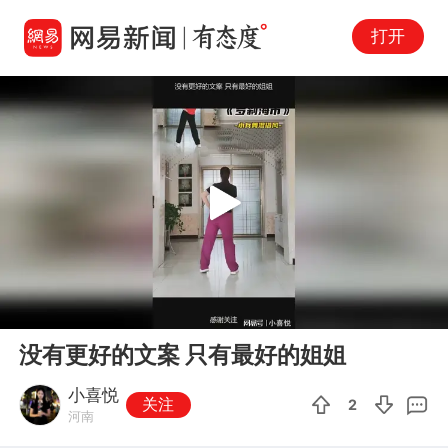
打开
Play
00:00
00:28
En
没有更好的文案 只有最好的姐姐
fu
小喜悦
关注
2
河南