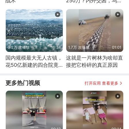
战术
250万？内外交困，乌克
兰这下真没人了！
3.2万 次播放
16:34
1.7万 次播放
01:01
国内规模最大无人古镇，
这就是一片树林为啥却直
花50亿新建的四合院竟
接把它粉碎的真正原因
没人住，发生了啥
更多热门视频
打开应用 查看更多
00:12
00:14