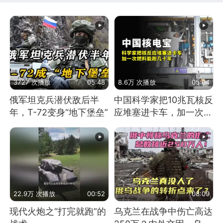
3727 次播放
05:48
8.6万 次播放
05:04
俄军坦克兵潜伏敌后半
中国科学家把10兆瓦核反
年，T-72变身“地下堡垒”
应堆塞进卡车，加一次燃
料能跑几十年
22.9万 次播放
00:52
08:09
现代火炮之“打完就跑”的
乌克兰在战争中伤亡高达