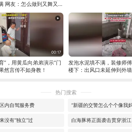
满 网友：怎么做到又舞又武
00:17
育”，用黄瓜向弟弟演示“门
发泡水泥填不满，装修师傅
：果然言传不如身教！
楼下：出风口未延伸到外墙
热门搜索
区内自驾服务费
“新疆的交警怎么个个像我妈
来没有“独立”过
白海豚将正面袭击贯穿浙江