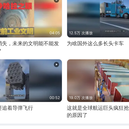
04:05
12.5万 次播放
消失，未来的文明能不能发
为啥国外这么多长头卡车
？
00:52
19.0万 次播放
要追着导弹飞行
这就是全球航运巨头疯狂抢
的原因了