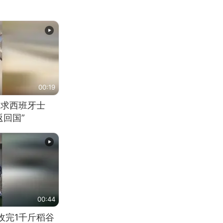
00:19
恳求西班牙士
回国”
00:44
收完1千斤稻谷