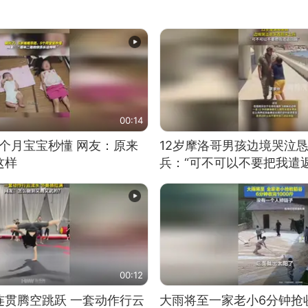
00:14
5个月宝宝秒懂 网友：原来
12岁摩洛哥男孩边境哭泣
这样
兵：“可不可以不要把我遣返
00:12
连贯腾空跳跃 一套动作行云
大雨将至一家老小6分钟抢