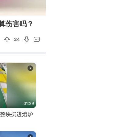
00:10
Enter
算伤害吗？
fullscreen
24
01:29
整块扔进熔炉