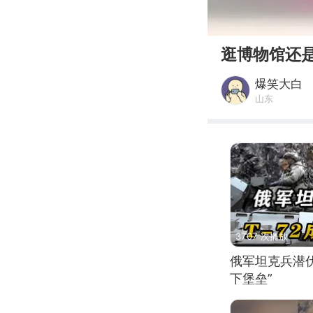
00:00
逛博物馆还
爆笑大白
山东
3707 次播放
俄军坦克兵潜伏
下堡垒”