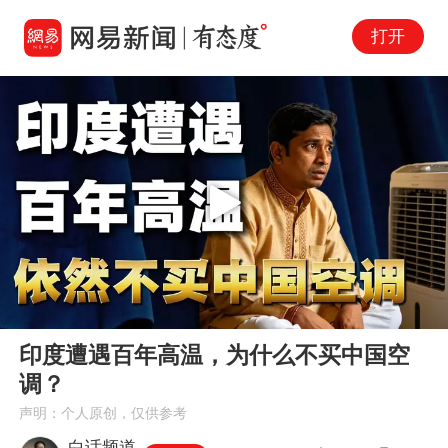
打开
Play
00:00
05:13
En
印度遭遇百年高温，为什么不买中国空
fu
调？
声明：个人原创，仅供参考
白话频道