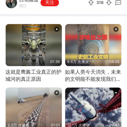
关注
316
浙江
01:36
8.6万 次播放
04:05
这就是鹰酱工业真正的护
如果人类今天消失，未来
城河的真正原因
的文明能不能发现我们存
在过？
2.0万 次播放
01:01
12.1万 次播放
09:47