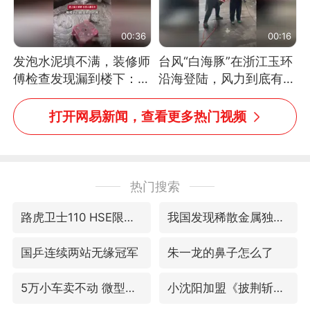
00:36
00:16
发泡水泥填不满，装修师
台风“白海豚”在浙江玉环
傅检查发现漏到楼下：出
沿海登陆，风力到底有多
风口未延伸到外墙
大？记者腰上拴着安全
绳，依然站不稳
打开网易新闻，查看更多热门视频
热门搜索
路虎卫士110 HSE限时降价
我国发现稀散金属独立新矿物——乌斯河锗矿
国乒连续两站无缘冠军
朱一龙的鼻子怎么了
5万小车卖不动 微型代步车集体遇冷
小沈阳加盟《披荆斩棘》