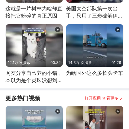
这就是一片树林为啥却直
美国太空部队第一次出
接把它粉碎的真正原因
手，只用了三步破解伊朗
防空
12.1万 次播放
00:32
14.3万 次播放
01:29
网友分享自己养的小猫，
为啥国外这么多长头卡车
本以为是个灵珠没想到是
魔丸
更多热门视频
打开应用 查看更多