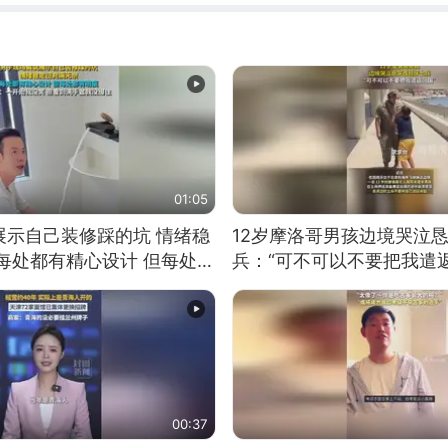
01:05
展示自己装修踩的坑 情绪稳
12岁摩洛哥男孩边境哭泣
每处都有精心设计 但每处都
兵：“可不可以不要把我遣返
一开始我没笑 但看到洗手盆
00:37