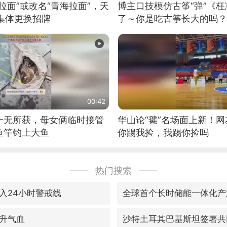
拉面”或改名“青海拉面”，天
博主口技模仿古筝“弹”《枉
集体更换招牌
了～你是吃古筝长大的吗？
位考级不带古筝的选手。”
日电讯）
00:42
一无所获，母女俩临时接管
华山论“毽”名场面上新！
鱼竿钓上大鱼
你踢我捡，我踢你捡吗
热门搜索
入24小时警戒线
全球首个长时储能一体化产
升气血
沙特土耳其巴基斯坦签署共