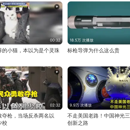
00:32
18.5万 次播放
养的小猫，本以为是个灵珠
标枪导弹为什么这么贵
02:32
9.9万 次播放
敢夺枪，当场反杀两名以
不走美国老路！中国神光三
少校
创新之路