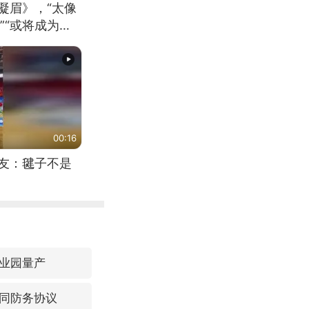
凝眉》，“太像
”“或将成为首
（来源：新华每
00:16
网友：毽子不是
业园量产
同防务协议