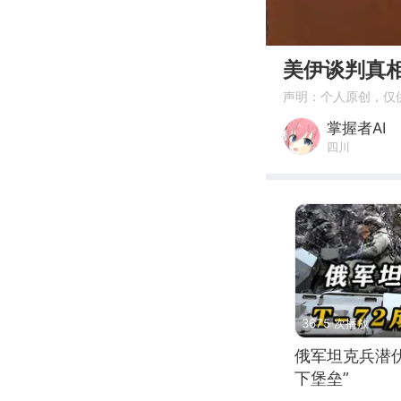
00:00
美伊谈判真
声明：个人原创，仅
掌握者AI
四川
3675 次播放
俄军坦克兵潜伏
下堡垒”