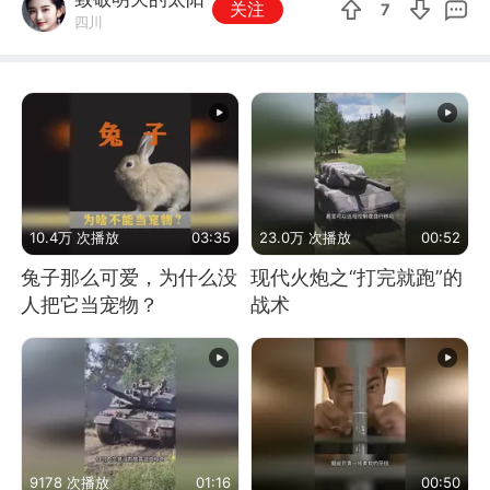
关注
7
四川
10.4万 次播放
03:35
23.0万 次播放
00:52
兔子那么可爱，为什么没
现代火炮之“打完就跑”的
人把它当宠物？
战术
9178 次播放
01:16
00:50