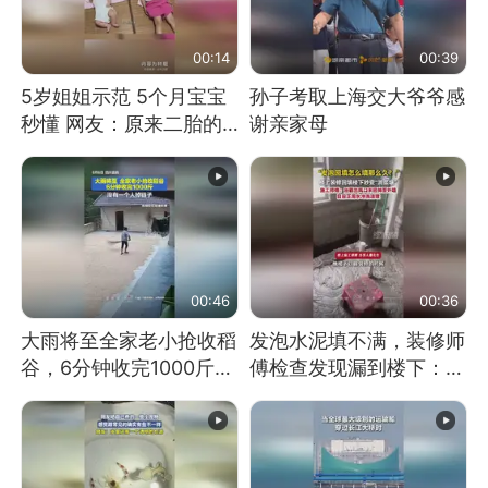
00:14
00:39
5岁姐姐示范 5个月宝宝
孙子考取上海交大爷爷感
秒懂 网友：原来二胎的
谢亲家母
快乐长这样
00:46
00:36
大雨将至全家老小抢收稻
发泡水泥填不满，装修师
谷，6分钟收完1000斤，
傅检查发现漏到楼下：出
没有一个人掉链子
风口未延伸到外墙