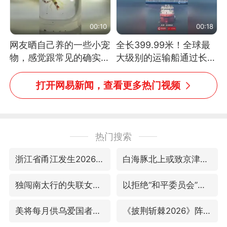
00:10
00:18
网友晒自己养的一些小宠
全长399.99米！全球最
物，感觉跟常见的确实有
大级别的运输船通过长江
些不一样
大桥这一幕，太震撼了！
打开网易新闻，查看更多热门视频
热门搜索
浙江省甬江发生2026年第1号洪水
白海豚北上或致京津冀暴雨
独闯南太行的失联女生最后轨迹已确认
以拒绝“和平委员会”的加沙和平计划
美将每月供乌爱国者拦截导弹
《披荆斩棘2026》阵容官宣