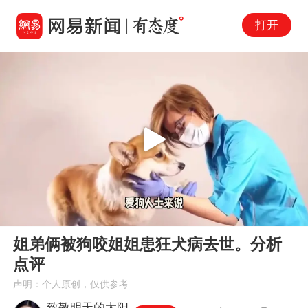
打开
Play
00:00
00:29
En
姐弟俩被狗咬姐姐患狂犬病去世。分析
fu
点评
声明：个人原创，仅供参考
致敬明天的太阳