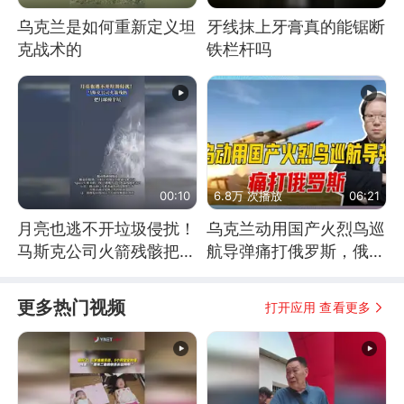
乌克兰是如何重新定义坦
牙线抹上牙膏真的能锯断
克战术的
铁栏杆吗
00:10
6.8万 次播放
06:21
月亮也逃不开垃圾侵扰！
乌克兰动用国产火烈鸟巡
马斯克公司火箭残骸把月
航导弹痛打俄罗斯，俄军
球撞个坑
为什么没能拦截？
更多热门视频
打开应用 查看更多