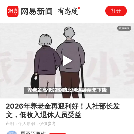
打开
Play
00:00
00:59
En
2026年养老金再迎利好！人社部长发
fu
文，低收入退休人员受益
声明：个人原创，仅供参考
夏至陌离殇