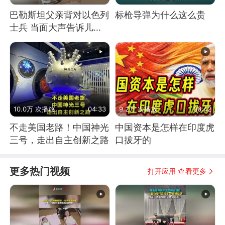
巴勒斯坦父亲背对以色列
标枪导弹为什么这么贵
士兵 当面大声告诉儿
子：永远不要害怕他们！
10.0万 次播放
04:33
9.2万 次播放
06:42
不走美国老路！中国神光
中国资本是怎样在印度虎
三号，走出自主创新之路
口拔牙的
更多热门视频
打开应用 查看更多