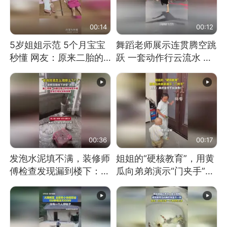
00:14
00:12
5岁姐姐示范 5个月宝宝
舞蹈老师展示连贯腾空跳
秒懂 网友：原来二胎的
跃 一套动作行云流水 节
快乐长这样
奏感拉满 网友：怎么做
到又舞又武的？
00:36
00:17
发泡水泥填不满，装修师
姐姐的“硬核教育”，用黄
傅检查发现漏到楼下：出
瓜向弟弟演示“门夹手”，
风口未延伸到外墙
网友：果然言传不如身
教！