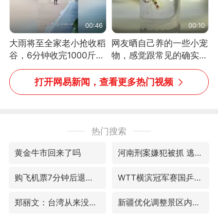
00:46
00:10
大雨将至全家老小抢收稻
网友晒自己养的一些小宠
谷，6分钟收完1000斤，
物，感觉跟常见的确实有
没有一个人掉链子
些不一样
打开网易新闻，查看更多热门视频
热门搜索
黄金牛市回来了吗
河南刑案嫌犯被抓 逃窜时伤害多人
购飞机票7分钟后退票被扣2022元
WTT横滨冠军赛国乒女单三将晋级四强
郑丽文：台湾从来没有“独立”过
新疆优化调整景区内自驾服务费