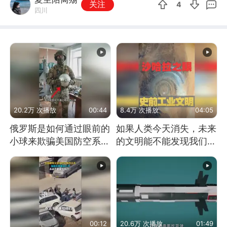
关注
4
四川
20.2万 次播放
00:44
8.4万 次播放
04:05
俄罗斯是如何通过眼前的
如果人类今天消失，未来
小球来欺骗美国防空系统
的文明能不能发现我们存
的
在过？
00:12
20.6万 次播放
01:49