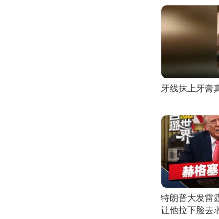
牙线抹上牙膏
特朗普大发雷
让他拉下脸去