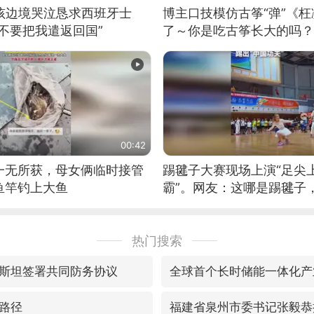
男孩边境哭泣恳求西班牙士
博主口技模仿古筝“弹”《枉
不要把我遣返回国”
了～你是吃古筝长大的吗？
位考级不带古筝的选手。”
日电讯）
00:42
一无所获，母女俩临时接管
踢毽子大赛现场上演“足尖
鱼竿钓上大鱼
霸”。网友：这哪是踢毽子
现场！#睡个好觉
热门搜索
斯坦签署共同防务协议
全球首个长时储能一体化产
路径