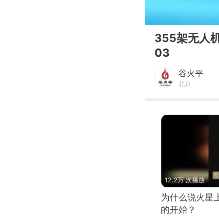
00:00
355架无
03
谷火平
北京
12.2万 次播放
为什么说火星
的开始？