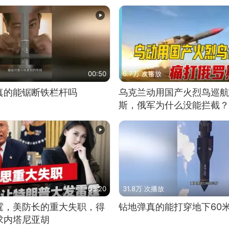
00:50
6.7万 次播放
真的能锯断铁栏杆吗
乌克兰动用国产火烈鸟巡航
斯，俄军为什么没能拦截？
03:20
31.8万 次播放
霆，美防长的重大失职，得
钻地弹真的能打穿地下60
求内塔尼亚胡