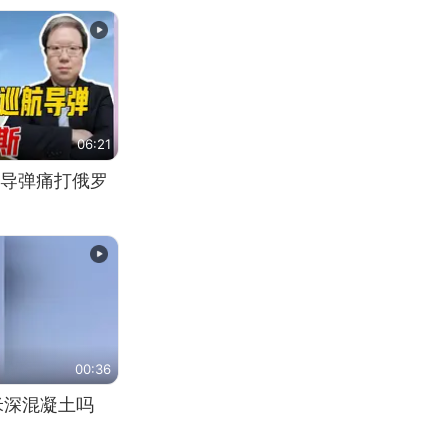
06:21
导弹痛打俄罗
00:36
米深混凝土吗