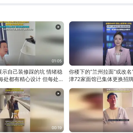
01:05
展示自己装修踩的坑 情绪稳
你楼下的“兰州拉面”或改名
每处都有精心设计 但每处都
津72家面馆已集体更换招
一开始我没笑 但看到洗手盆
00:19