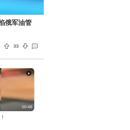
00:53
Enter
掐俄军油管
fullscreen
33
00:49
！