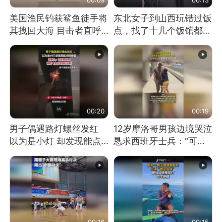
美国渔民钓获鲨鱼徒手将
东北女子到山西玩错过饭
其拽回大海 目击者直呼
点，找了十几个饭馆都没
震惊 （视频来源：参考
开门：午休到几点
消息）
00:20
00:19
男子偶遇路灯螺丝发红
12岁摩洛哥男孩边境哭泣
以为是小灯 却发现能点
恳求西班牙士兵：“可不
燃香烟 当事人：已报警
可以不要把我遣返回国”
处理
00:16
00:15