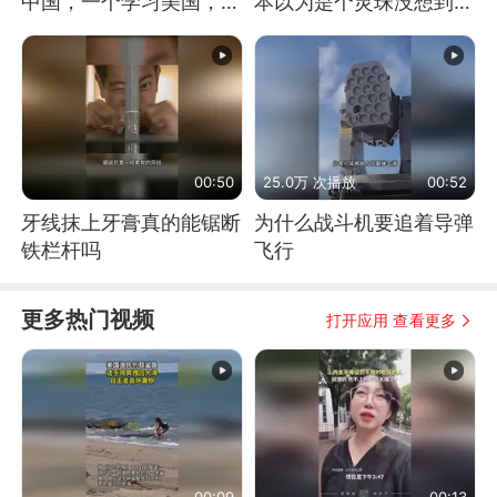
中国，一个学习美国，结
本以为是个灵珠没想到是
果怎么样了？
魔丸
00:50
25.0万 次播放
00:52
牙线抹上牙膏真的能锯断
为什么战斗机要追着导弹
铁栏杆吗
飞行
更多热门视频
打开应用 查看更多
00:09
00:13