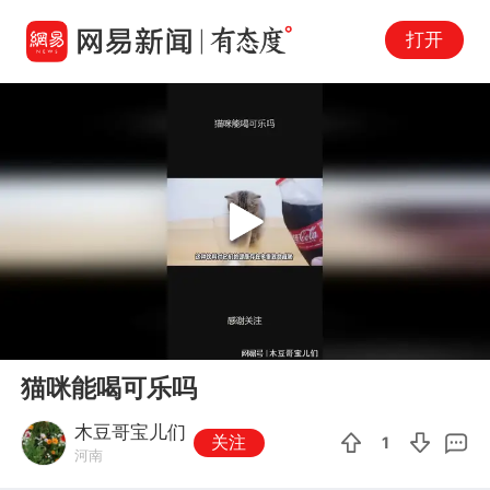
打开
Play
00:00
02:42
En
猫咪能喝可乐吗
fu
木豆哥宝儿们
关注
1
河南