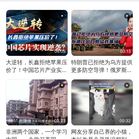
04:09
03:13
大逆转，长鑫拒绝苹果压
特朗普已拒绝为乌方提供
价了！中国芯片产业实现
更多防空导弹！俄罗斯抓
怎样的逆袭？
住窗口期猛炸基辅
8951 次播放
03:23
00:32
非洲两个国家，一个学习
网友分享自己养的小猫，