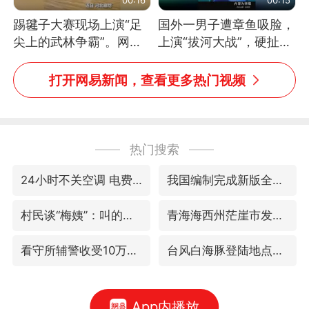
踢毽子大赛现场上演“足
国外一男子遭章鱼吸脸，
尖上的武林争霸”。网
上演“拔河大战”，硬扯加
友：这哪是踢毽子，分明
铁棒敲打方才挣脱
是武侠片现场！#睡个好
打开网易新闻，查看更多热门视频
觉
热门搜索
24小时不关空调 电费会更低吗
我国编制完成新版全月地质图
村民谈“梅姨”：叫的其实是“媒姨”
青海海西州茫崖市发生3.1级地震
看守所辅警收受10万获刑1年
台风白海豚登陆地点更新
App内播放