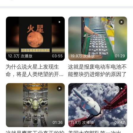
12.3万 次播放
03:55
19.9万 次播放
01:29
为什么说火星上发现生
这就是报废电动车电池不
命，将是人类绝望的开
能整块扔进熔炉的原因了
始？
01:36
11.9万 次播放
09:47