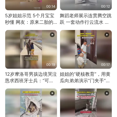
00:14
00:12
5岁姐姐示范 5个月宝宝
舞蹈老师展示连贯腾空跳
秒懂 网友：原来二胎的
跃 一套动作行云流水 节
快乐长这样
奏感拉满 网友：怎么做
到又舞又武的？
00:19
00:17
12岁摩洛哥男孩边境哭泣
姐姐的“硬核教育”，用黄
恳求西班牙士兵：“可不
瓜向弟弟演示“门夹手”，
可以不要把我遣返回国”
网友：果然言传不如身
教！