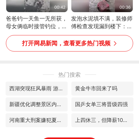
00:42
00:36
爸爸钓一天鱼一无所获，
发泡水泥填不满，装修师
母女俩临时接管钓位，用
傅检查发现漏到楼下：出
玩具鱼竿钓上大鱼
风口未延伸到外墙
打开网易新闻，查看更多热门视频
热门搜索
西湖突现狂风暴雨 游客瞬间被浇透
黄金牛市回来了吗
新疆优化调整景区内自驾服务费
国乒女单三将晋级四强
河南重大刑案嫌犯夏某钢落网
上四休三，但降薪1000元，你接受吗？