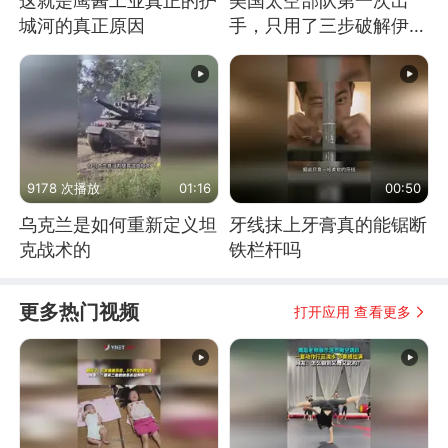
这就是鹰酱工业真正的护
美国太空部队第一次出
城河的真正原因
手，只用了三步破解伊朗
防空
9178 次播放
01:16
00:50
乌克兰是如何重新定义坦
牙线抹上牙膏真的能锯断
克战术的
铁栏杆吗
更多热门视频
打开应用 查看更多