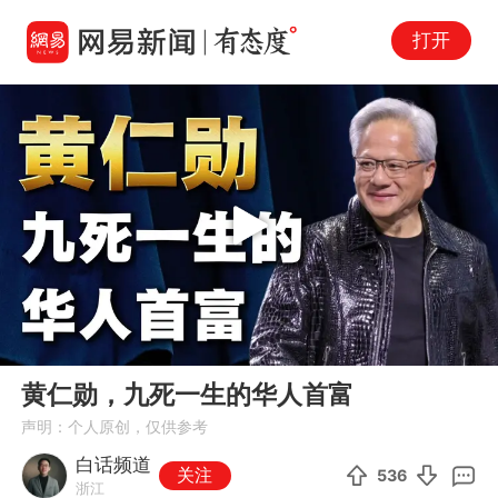
打开
Play
00:00
05:16
En
黄仁勋，九死一生的华人首富
fu
声明：个人原创，仅供参考
白话频道
关注
536
浙江