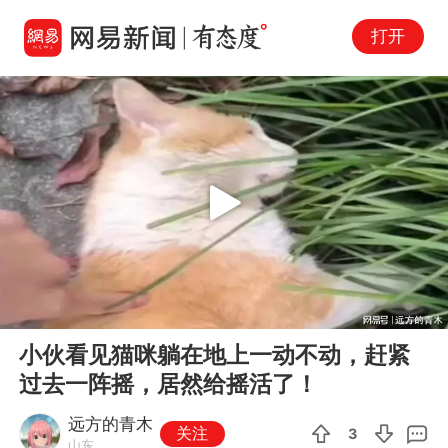
打开
Play
00:00
00:22
En
小伙看见猫咪躺在地上一动不动，赶紧
fu
过去一阵摇，居然给摇活了！
远方的青木
关注
3
山东