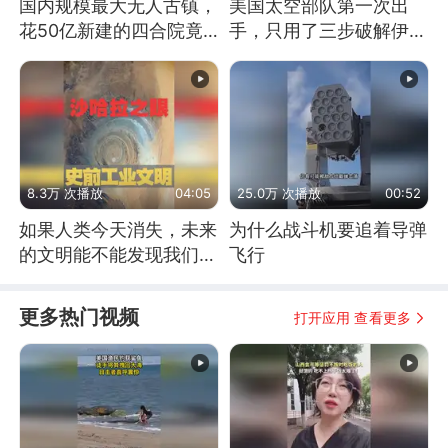
国内规模最大无人古镇，
美国太空部队第一次出
花50亿新建的四合院竟
手，只用了三步破解伊朗
没人住，发生了啥
防空
8.3万 次播放
04:05
25.0万 次播放
00:52
如果人类今天消失，未来
为什么战斗机要追着导弹
的文明能不能发现我们存
飞行
在过？
更多热门视频
打开应用 查看更多