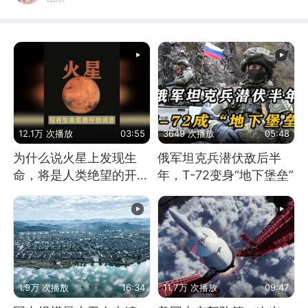
12.1万 次播放
03:55
3649 次播放
05:48
为什么说火星上发现生
俄军坦克兵潜伏敌后半
命，将是人类绝望的开
年，T-72变身“地下堡垒”
始？
1.9万 次播放
16:34
11.7万 次播放
09:47