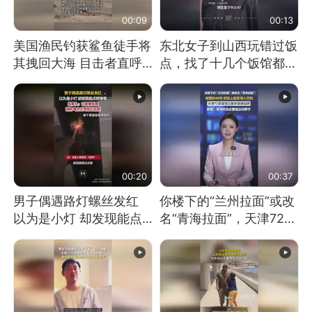
00:09
00:13
美国渔民钓获鲨鱼徒手将
东北女子到山西玩错过饭
其拽回大海 目击者直呼
点，找了十几个饭馆都没
震惊 （视频来源：参考
开门：午休到几点
消息）
00:20
00:37
男子偶遇路灯螺丝发红
你楼下的“兰州拉面”或改
以为是小灯 却发现能点
名“青海拉面”，天津72家
燃香烟 当事人：已报警
面馆已集体更换招牌
处理