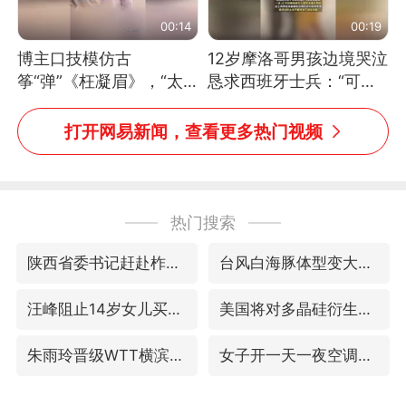
00:14
00:19
博主口技模仿古
12岁摩洛哥男孩边境哭泣
筝“弹”《枉凝眉》，“太
恳求西班牙士兵：“可不
像了～你是吃古筝长大的
可以不要把我遣返回国”
吗？”“或将成为首位考级
打开网易新闻，查看更多热门视频
不带古筝的选手。”（来
源：新华每日电讯）
热门搜索
陕西省委书记赶赴柞水县杏坪镇
台风白海豚体型变大近似13个浙江面积
汪峰阻止14岁女儿买大牌
美国将对多晶硅衍生品加征15%关税
朱雨玲晋级WTT横滨冠军赛女单八强
女子开一天一夜空调后二氧化碳中毒