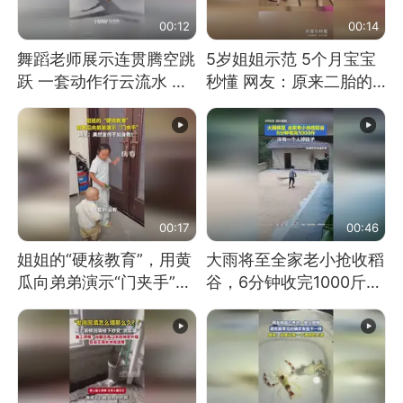
00:12
00:14
舞蹈老师展示连贯腾空跳
5岁姐姐示范 5个月宝宝
跃 一套动作行云流水 节
秒懂 网友：原来二胎的
奏感拉满 网友：怎么做
快乐长这样
到又舞又武的？
00:17
00:46
姐姐的“硬核教育”，用黄
大雨将至全家老小抢收稻
瓜向弟弟演示“门夹手”，
谷，6分钟收完1000斤，
网友：果然言传不如身
没有一个人掉链子
教！