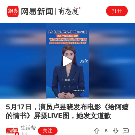
打开
Play
00:00
00:26
En
5月17日，演员卢昱晓发布电影《给阿嬷
fu
的情书》屏摄LIVE图，她发文道歉
生活帮
关注
5
山东