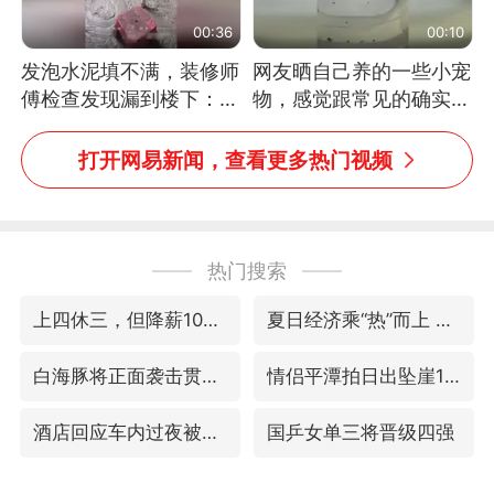
00:36
00:10
发泡水泥填不满，装修师
网友晒自己养的一些小宠
傅检查发现漏到楼下：出
物，感觉跟常见的确实有
风口未延伸到外墙
些不一样
打开网易新闻，查看更多热门视频
热门搜索
上四休三，但降薪1000元，你接受吗？
夏日经济乘“热”而上 消费市场向“新”而行
白海豚将正面袭击贯穿浙江
情侣平潭拍日出坠崖1死1伤
酒店回应车内过夜被收150元
国乒女单三将晋级四强