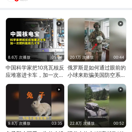
8.6万 次播放
05:04
20.1万 次播放
00:44
中国科学家把10兆瓦核反
俄罗斯是如何通过眼前的
应堆塞进卡车，加一次燃
小球来欺骗美国防空系统
料能跑几十年
的
9.8万 次播放
03:35
22.8万 次播放
00:52