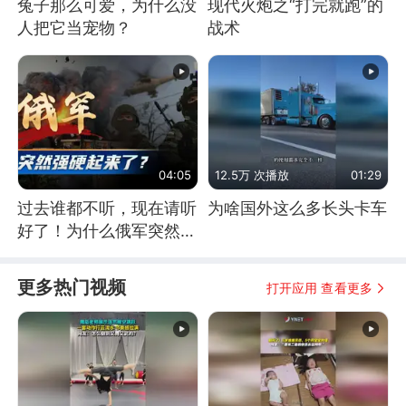
兔子那么可爱，为什么没
现代火炮之“打完就跑”的
人把它当宠物？
战术
04:05
12.5万 次播放
01:29
过去谁都不听，现在请听
为啥国外这么多长头卡车
好了！为什么俄军突然强
硬起来了？
更多热门视频
打开应用 查看更多