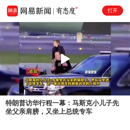
打开
Play
00:00
00:17
En
特朗普访华行程一幕：马斯克小儿子先
fu
坐父亲肩膀，又坐上总统专车