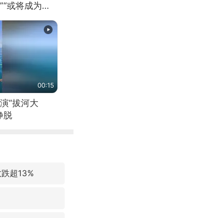
”“或将成为首
（来源：新华每
00:15
演“拔河大
挣脱
跌超13%