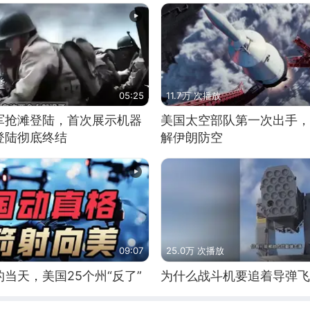
05:25
11.7万 次播放
军抢滩登陆，首次展示机器
美国太空部队第一次出手，
登陆彻底终结
解伊朗防空
09:07
25.0万 次播放
当天，美国25个州“反了”
为什么战斗机要追着导弹飞