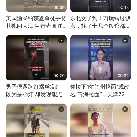
00:09
00:13
美国渔民钓获鲨鱼徒手将
东北女子到山西玩错过饭
其拽回大海 目击者直呼
点，找了十几个饭馆都没
震惊 （视频来源：参考
开门：午休到几点
消息）
00:20
00:37
男子偶遇路灯螺丝发红
你楼下的“兰州拉面”或改
以为是小灯 却发现能点
名“青海拉面”，天津72家
燃香烟 当事人：已报警
面馆已集体更换招牌
处理