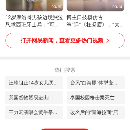
00:19
00:14
12岁摩洛哥男孩边境哭泣
博主口技模仿古
恳求西班牙士兵：“可不
筝“弹”《枉凝眉》，“太
可以不要把我遣返回国”
像了～你是吃古筝长大的
吗？”“或将成为首位考级
打开网易新闻，查看更多热门视频
不带古筝的选手。”（来
源：新华每日电讯）
热门搜索
汪峰阻止14岁女儿买大牌
台风“白海豚”体型变大！环流面积接近13个浙江那么大
我国货物贸易进出口超30万亿元
泰国校园枪击案死亡人数升至7人
王力宏演唱会黄牛带观众藏匿被查获
改名后的“青海拉面”店