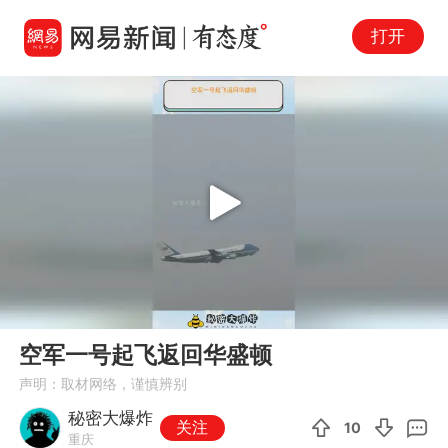
打开
Play
00:00
00:23
En
空军一号起飞返回华盛顿
fu
声明：取材网络，谨慎辨别
秘密大爆炸
关注
10
重庆