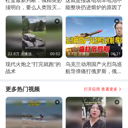
杜金最新判断：俄精英必
这就是报废电动车电池不
须明白，要么人类毁灭，
能整块扔进熔炉的原因了
要么俄毁灭
22.6万 次播放
00:52
6.7万 次播放
06:21
现代火炮之“打完就跑”的
乌克兰动用国产火烈鸟巡
战术
航导弹痛打俄罗斯，俄军
为什么没能拦截？
更多热门视频
打开应用 查看更多