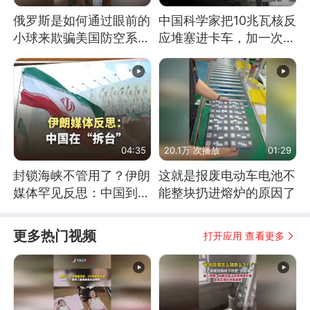
俄罗斯是如何通过眼前的
中国科学家把10兆瓦核反
小球来欺骗美国防空系统
应堆塞进卡车，加一次燃
的
料能跑几十年
04:35
20.1万 次播放
01:29
封锁海峡不管用了？伊朗
这就是报废电动车电池不
媒体罕见反思：中国到底
能整块扔进熔炉的原因了
是不是在"拆台"
更多热门视频
打开应用 查看更多