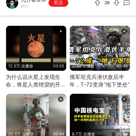
关注
29
四川
12.5万 次播放
03:55
3740 次播放
05:48
为什么说火星上发现生
俄军坦克兵潜伏敌后半
命，将是人类绝望的开
年，T-72变身“地下堡垒”
始？
20.3万 次播放
00:44
8.7万 次播放
05:04