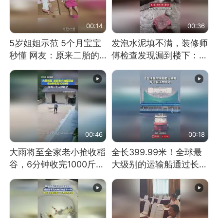
00:14
00:36
5岁姐姐示范 5个月宝宝
发泡水泥填不满，装修师
秒懂 网友：原来二胎的
傅检查发现漏到楼下：出
快乐长这样
风口未延伸到外墙
00:46
00:18
大雨将至全家老小抢收稻
全长399.99米！全球最
谷，6分钟收完1000斤，
大级别的运输船通过长江
没有一个人掉链子
大桥这一幕，太震撼了！