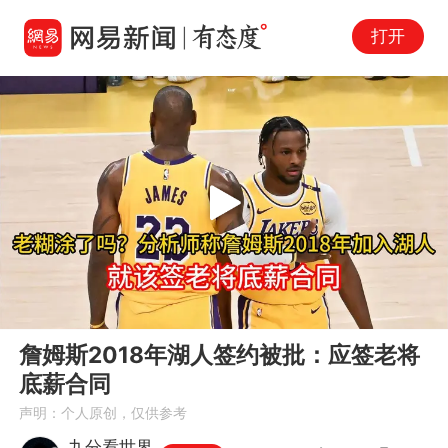
打开
Play
00:00
07:27
En
詹姆斯2018年湖人签约被批：应签老将
fu
底薪合同
声明：个人原创，仅供参考
九分看世界