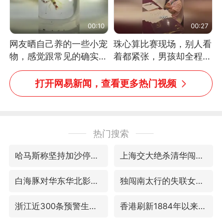
00:10
00:27
网友晒自己养的一些小宠
珠心算比赛现场，别人看
物，感觉跟常见的确实有
着都紧张，男孩却全程气
些不一样
定神闲、从容作答，最终
拿下冠军。网友：这淡定
打开网易新闻，查看更多热门视频
的样子，一看就是有实
力！（人民日报）
热门搜索
哈马斯称坚持加沙停火协议路线图
上海交大绝杀清华闯进AUBL总决赛
白海豚对华东华北影响会大于巴威
独闯南太行的失联女生最后轨迹已确认
浙江近300条预警生效中 今夜大部暴雨
香港刷新1884年以来最高气温纪录