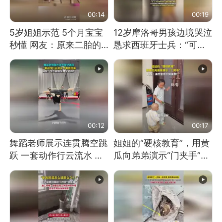
00:14
00:19
5岁姐姐示范 5个月宝宝
12岁摩洛哥男孩边境哭泣
秒懂 网友：原来二胎的
恳求西班牙士兵：“可不
快乐长这样
可以不要把我遣返回国”
00:12
00:17
舞蹈老师展示连贯腾空跳
姐姐的“硬核教育”，用黄
跃 一套动作行云流水 节
瓜向弟弟演示“门夹手”，
奏感拉满 网友：怎么做
网友：果然言传不如身
到又舞又武的？
教！