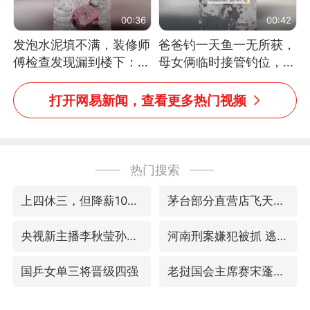
00:36
00:42
发泡水泥填不满，装修师
爸爸钓一天鱼一无所获，
傅检查发现漏到楼下：出
母女俩临时接管钓位，用
风口未延伸到外墙
玩具鱼竿钓上大鱼
打开网易新闻，查看更多热门视频
热门搜索
上四休三，但降薪1000元，你接受吗？
茅台部分直营店飞天茅台提价
央视新主播李秋莹孙亚鹏亮相
河南刑案嫌犯被抓 逃窜时伤害多人
国乒女单三将晋级四强
老挝国会主席赛宋蓬逝世