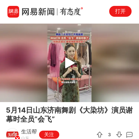
打开
Play
00:00
00:27
En
5月14日山东济南舞剧《大染坊》演员谢
fu
幕时全员“会飞”
生活帮
关注
3
山东