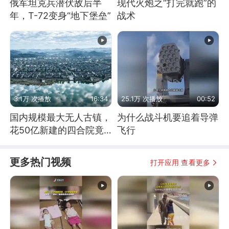
俄军坦克兵潜伏敌后半
现代火炮之“打完就跑”的
年，T-72变身“地下堡垒”
战术
3.1万 次播放
16:34
25.1万 次播放
00:52
国内规模最大无人古镇，
为什么战斗机要追着导弹
花50亿新建的四合院竟
飞行
没人住，发生了啥
更多热门视频
打开应用 查看更多