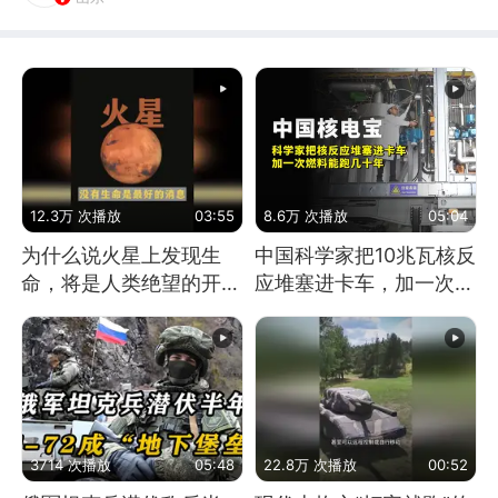
12.3万 次播放
03:55
8.6万 次播放
05:04
为什么说火星上发现生
中国科学家把10兆瓦核反
命，将是人类绝望的开
应堆塞进卡车，加一次燃
始？
料能跑几十年
3714 次播放
05:48
22.8万 次播放
00:52