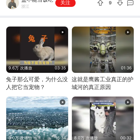
关注
9
浙江
9.6万 次播放
03:35
01:36
兔子那么可爱，为什么没
这就是鹰酱工业真正的护
人把它当宠物？
城河的真正原因
3.0万 次播放
16:34
8.0万 次播放
00:32