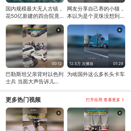
国内规模最大无人古镇，
网友分享自己养的小猫，
花50亿新建的四合院竟
本以为是个灵珠没想到是
没人住，发生了啥
魔丸
00:12
12.5万 次播放
01:29
巴勒斯坦父亲背对以色列
为啥国外这么多长头卡车
士兵 当面大声告诉儿
子：永远不要害怕他们！
更多热门视频
打开应用 查看更多