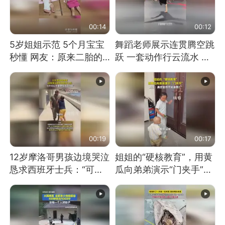
00:14
00:12
5岁姐姐示范 5个月宝宝
舞蹈老师展示连贯腾空跳
秒懂 网友：原来二胎的
跃 一套动作行云流水 节
快乐长这样
奏感拉满 网友：怎么做
到又舞又武的？
00:19
00:17
12岁摩洛哥男孩边境哭泣
姐姐的“硬核教育”，用黄
恳求西班牙士兵：“可不
瓜向弟弟演示“门夹手”，
可以不要把我遣返回国”
网友：果然言传不如身
教！