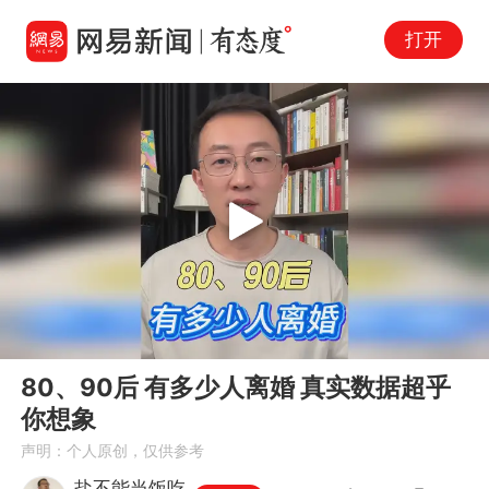
打开
Play
00:00
04:34
En
80、90后 有多少人离婚 真实数据超乎
fu
你想象
声明：个人原创，仅供参考
盐不能当饭吃