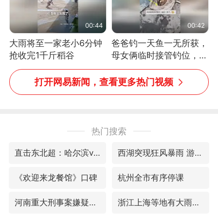
00:44
00:42
大雨将至一家老小6分钟
爸爸钓一天鱼一无所获，
抢收完1千斤稻谷
母女俩临时接管钓位，用
玩具鱼竿钓上大鱼
打开网易新闻，查看更多热门视频
热门搜索
直击东北超：哈尔滨vs通辽
西湖突现狂风暴雨 游客瞬间被浇透
《欢迎来龙餐馆》口碑
杭州全市有序停课
河南重大刑事案嫌疑人落网
浙江上海等地有大雨或暴雨