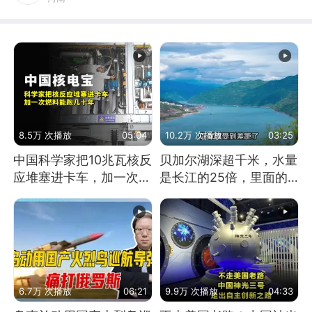
8.5万 次播放
05:04
10.2万 次播放
03:25
中国科学家把10兆瓦核反
贝加尔湖深超千米，水量
应堆塞进卡车，加一次燃
是长江的25倍，里面的
料能跑几十年
鱼究竟有多大？
6.7万 次播放
06:21
9.9万 次播放
04:33