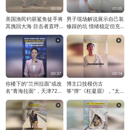
00:09
01:05
美国渔民钓获鲨鱼徒手将
男子现场解说展示自己装
其拽回大海 目击者直呼
修踩的坑 情绪稳定但充
震惊 （视频来源：参考
满无奈 每处都有精心设
消息）
计 但每处都有瑕疵 网
友：一开始我没笑 但看
到洗手盆我没绷住
00:37
00:14
你楼下的“兰州拉面”或改
博主口技模仿古
名“青海拉面”，天津72家
筝“弹”《枉凝眉》，“太
面馆已集体更换招牌
像了～你是吃古筝长大的
吗？”“或将成为首位考级
不带古筝的选手。”（来
源：新华每日电讯）