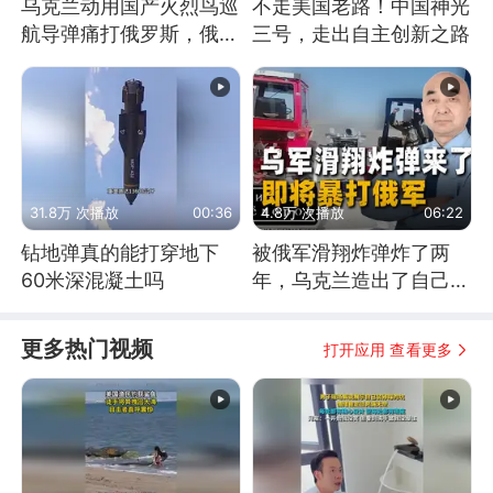
乌克兰动用国产火烈鸟巡
不走美国老路！中国神光
航导弹痛打俄罗斯，俄军
三号，走出自主创新之路
为什么没能拦截？
31.8万 次播放
00:36
4.8万 次播放
06:22
钻地弹真的能打穿地下
被俄军滑翔炸弹炸了两
60米深混凝土吗
年，乌克兰造出了自己
的“空中长臂”
更多热门视频
打开应用 查看更多