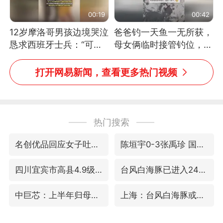
00:19
00:42
12岁摩洛哥男孩边境哭泣
爸爸钓一天鱼一无所获，
恳求西班牙士兵：“可不
母女俩临时接管钓位，用
可以不要把我遣返回国”
玩具鱼竿钓上大鱼
打开网易新闻，查看更多热门视频
热门搜索
名创优品回应女子吐槽内裤质量差
陈垣宇0-3张禹珍 国乒男单全军覆没
四川宜宾市高县4.9级地震致1人死亡
台风白海豚已进入24小时警戒线
中巨芯：上半年归母净利润1405.77万元
上海：台风白海豚或将带来龙卷风