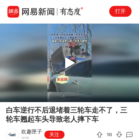
打开
Play
00:00
00:12
En
白车逆行不后退堵着三轮车走不了，三
fu
轮车翘起车头导致老人摔下车
欢趣匣子
关注
10
河南