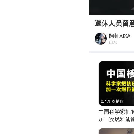
00:00
退休人员留
阿虾AIXA
山东
8.4万 次播放
中国科学家把
加一次燃料能