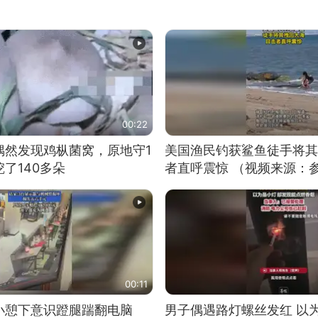
00:22
偶然发现鸡枞菌窝，原地守1
美国渔民钓获鲨鱼徒手将其
了140多朵
者直呼震惊 （视频来源：
00:11
小憩下意识蹬腿踹翻电脑
男子偶遇路灯螺丝发红 以