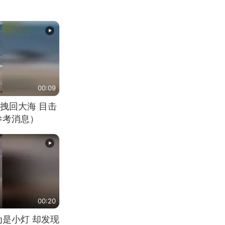
00:09
拽回大海 目击
参考消息）
00:20
为是小灯 却发现