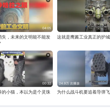
04:05
消失，未来的文明能不能发
这就是鹰酱工业真正的护城
？
00:32
24.9万 次播放
养的小猫，本以为是个灵珠
为什么战斗机要追着导弹飞