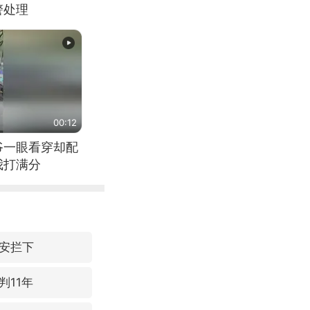
警处理
00:12
爷一眼看穿却配
我打满分
安拦下
判11年