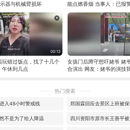
显示器与机械臂损坏
能点燃香烟 当事人：已报
00:13
西玩错过饭点，找了十几个
女孩门后蹲守想吓姥爷 姥
：午休到几点
合演出 网友：姥爷的演技
热门搜索
进入48小时警戒线
郑国霖回应去景区上班被保
然不是为了给人降温
四川资阳市原市长王善平被