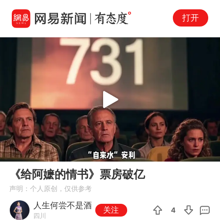
打开
Play
00:00
01:18
En
《给阿嬷的情书》票房破亿
fu
声明：个人原创，仅供参考
人生何尝不是酒
关注
4
四川