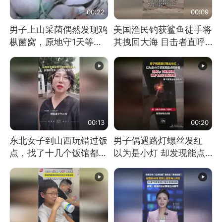
00:22
00:09
男子上山采菌偶然发现鸡
美国渔民钓获鲨鱼徒手将
枞菌窝，原地守1天等它
其拽回大海 目击者直呼
长大：挖了140多朵
震惊 （视频来源：参考
消息）
00:13
00:20
东北女子到山西玩错过饭
男子偶遇路灯螺丝发红
点，找了十几个饭馆都没
以为是小灯 却发现能点
开门：午休到几点
燃香烟 当事人：已报警
处理