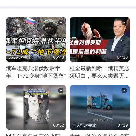
3636 次播放
05:48
04:26
俄军坦克兵潜伏敌后半
杜金最新判断：俄精英必
年，T-72变身“地下堡垒”
须明白，要么人类毁灭，
要么俄毁灭
00:32
11.5万 次播放
01:29