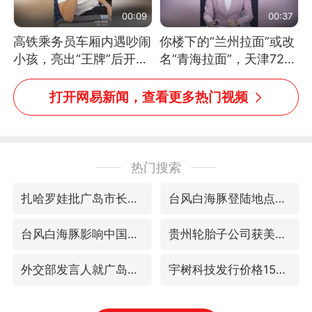
00:09
00:37
高铁乘务员车厢内遇吵闹
你楼下的“兰州拉面”或改
小孩，亮出“王牌”后开启
名“青海拉面”，天津72家
一键静音
面馆已集体更换招牌
打开网易新闻，查看更多热门视频
热门搜索
扎哈罗娃批广岛市长不提美国原子弹
台风白海豚登陆地点更新
台风白海豚影响中国已成定局
贵州轮胎子公司获美国退税8136万
外交部发言人就广岛核爆81周年等答记者问
宇树科技发行价格150.80元/股