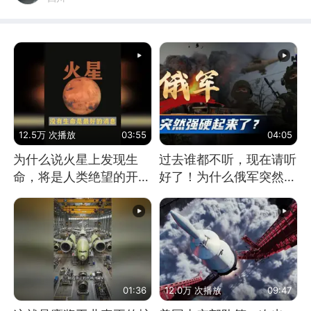
12.5万 次播放
03:55
04:05
为什么说火星上发现生
过去谁都不听，现在请听
命，将是人类绝望的开
好了！为什么俄军突然强
始？
硬起来了？
01:36
12.0万 次播放
09:47