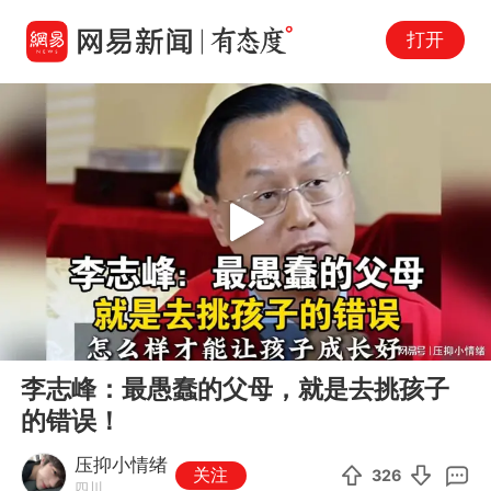
打开
Play
00:00
06:03
En
李志峰：最愚蠢的父母，就是去挑孩子
fu
的错误！
压抑小情绪
关注
326
四川