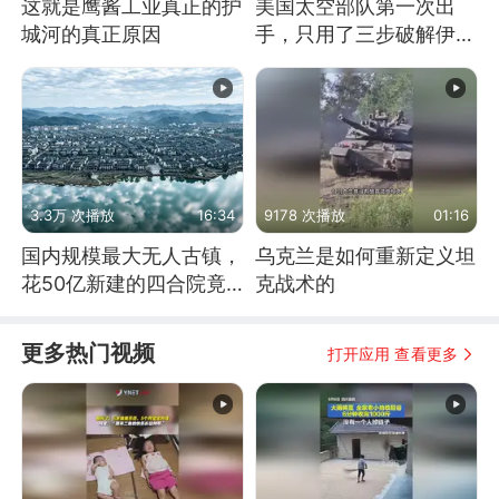
这就是鹰酱工业真正的护
美国太空部队第一次出
城河的真正原因
手，只用了三步破解伊朗
防空
3.3万 次播放
16:34
9178 次播放
01:16
国内规模最大无人古镇，
乌克兰是如何重新定义坦
花50亿新建的四合院竟
克战术的
没人住，发生了啥
更多热门视频
打开应用 查看更多