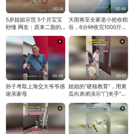
00:14
00:46
5岁姐姐示范 5个月宝宝
大雨将至全家老小抢收稻
秒懂 网友：原来二胎的
谷，6分钟收完1000斤，
快乐长这样
没有一个人掉链子
00:39
00:17
孙子考取上海交大爷爷感
姐姐的“硬核教育”，用黄
谢亲家母
瓜向弟弟演示“门夹手”，
网友：果然言传不如身
教！