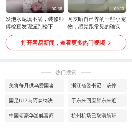
00:36
00:10
发泡水泥填不满，装修师
网友晒自己养的一些小宠
傅检查发现漏到楼下：出
物，感觉跟常见的确实有
风口未延伸到外墙
些不一样
打开网易新闻，查看更多热门视频
热门搜索
美将每月供乌爱国者拦截导弹
浙江省委书记：该停下的坚决停下来
国足U17与阿森纳决赛取消 并列冠军
于东来回应胖东来近25年老店年底关闭
中国籍豪华游艇富商之子在泰国被杀
杭州机场已取消航班388架次