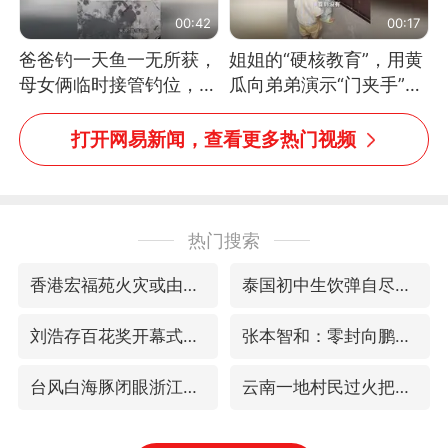
00:42
00:17
爸爸钓一天鱼一无所获，
姐姐的“硬核教育”，用黄
母女俩临时接管钓位，用
瓜向弟弟演示“门夹手”，
玩具鱼竿钓上大鱼
网友：果然言传不如身
教！
打开网易新闻，查看更多热门视频
热门搜索
香港宏福苑火灾或由烟头引起
泰国初中生饮弹自尽前开了26枪
刘浩存百花奖开幕式红裙起舞
张本智和：零封向鹏不意外
台风白海豚闭眼浙江上海处于危险半圆
云南一地村民过火把节意外灼伤16人