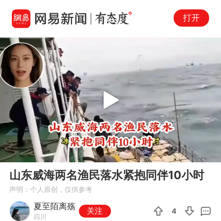
打开
Play
00:00
00:55
En
山东威海两名渔民落水紧抱同伴10小时
fu
声明：个人原创，仅供参考
夏至陌离殇
关注
4
四川