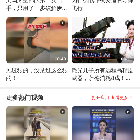
美国太空部队第一次出
为什么战斗机要追着导弹
手，只用了三步破解伊朗
飞行
防空
00:49
03:21
见过狠的，没见过这么狠
耗光几乎所有远程高精度
的！
武器，萨德消耗8成！美
国还敢嘲笑俄军吗
更多热门视频
打开应用 查看更多