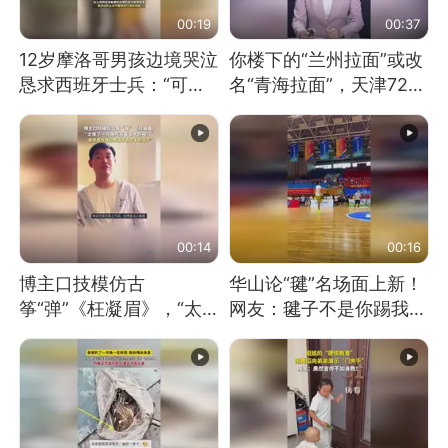
00:19
00:37
12岁摩洛哥男孩边境哭泣
你楼下的“兰州拉面”或改
恳求西班牙士兵：“可不
名“青海拉面”，天津72家
可以不要把我遣返回国”
面馆已集体更换招牌
00:14
00:16
博主口技模仿古
华山论“毽”名场面上新！
筝“弹”《枉凝眉》，“太
网友：毽子不是你踢我
像了～你是吃古筝长大的
捡，我踢你捡吗
吗？”“或将成为首位考级
不带古筝的选手。”（来
源：新华每日电讯）