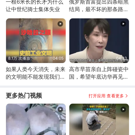
一根6米长的长矛为什么
俄罗斯首富提出四条暗黑
让中世纪骑士集体失业
结局，最不坏的那条路是
通向东方
8.1万 次播放
04:05
04:33
如果人类今天消失，未来
高市早苗亲自上阵碰瓷中
的文明能不能发现我们存
国，希望年底访华再见中
在过？
方一面
更多热门视频
打开应用 查看更多