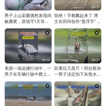
00:22
00:17
男子上山采菌偶然发现鸡
惊艳！字都飘起来了 博
枞菌窝，原地守1天等它
主在田间创作“悬浮字” 网
长大：挖了140多朵
友：真·裸眼3D！
00:10
00:21
美国一场追捕行动中，一
距离仅几英尺！阿拉斯加
男子在车辆行驶中爬上车
一男子淡定拍下灰熊水中
顶跳舞。（新京报）
捕食鲑鱼全程