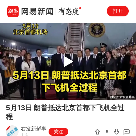
打开
Play
00:00
04:13
En
5月13日 朗普抵达北京首都下飞机全过
fu
程
右发新鲜事
关注
5
山东