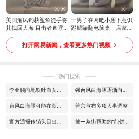
00:09
00:11
美国渔民钓获鲨鱼徒手将
一男子在网吧小憩下意识
其拽回大海 目击者直呼
蹬腿踹翻电脑桌，店家3
震惊 （视频来源：参考
台显示器与机械臂损坏
消息）
打开网易新闻，查看更多热门视频
热门搜索
李亚鹏向地铁吐血女孩捐99999元
强台风白海豚逐渐向我国靠近
台风白海豚可能在浙江登陆
普京宣布多项人事调整
官方通报传销头目出狱办书院
被一条街帮助的“煎饼叔叔”去世