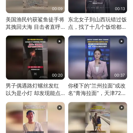
00:09
00:13
美国渔民钓获鲨鱼徒手将
东北女子到山西玩错过饭
其拽回大海 目击者直呼
点，找了十几个饭馆都没
震惊 （视频来源：参考
开门：午休到几点
消息）
00:20
00:37
男子偶遇路灯螺丝发红
你楼下的“兰州拉面”或改
以为是小灯 却发现能点
名“青海拉面”，天津72家
燃香烟 当事人：已报警
面馆已集体更换招牌
处理