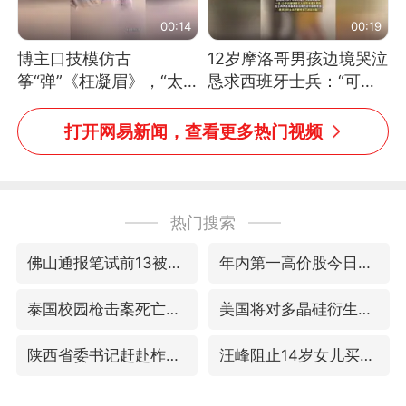
00:14
00:19
博主口技模仿古
12岁摩洛哥男孩边境哭泣
筝“弹”《枉凝眉》，“太
恳求西班牙士兵：“可不
像了～你是吃古筝长大的
可以不要把我遣返回国”
吗？”“或将成为首位考级
打开网易新闻，查看更多热门视频
不带古筝的选手。”（来
源：新华每日电讯）
热门搜索
佛山通报笔试前13被淘汰后5名进体检
年内第一高价股今日打新
泰国校园枪击案死亡人数升至7人
美国将对多晶硅衍生品加征15%关税
陕西省委书记赶赴柞水县杏坪镇
汪峰阻止14岁女儿买大牌