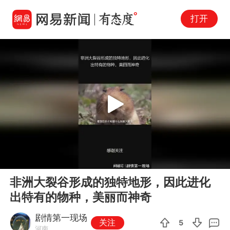
打开
Play
00:00
02:48
En
非洲大裂谷形成的独特地形，因此进化
fu
出特有的物种，美丽而神奇
剧情第一现场
关注
5
河南