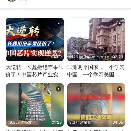
04:09
9126 次播放
03:23
大逆转，长鑫拒绝苹果压
非洲两个国家，一个学习
价了！中国芯片产业实现
中国，一个学习美国，结
怎样的逆袭？
果怎么样了？
19.8万 次播放
01:29
8.3万 次播放
04:05