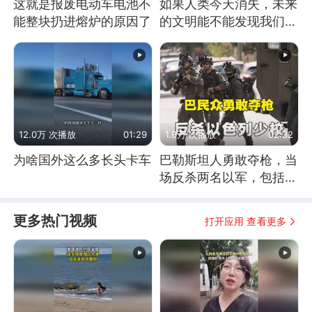
这就是报废电动车电池不
如果人类今天消失，未来
能整块扔进熔炉的原因了
的文明能不能发现我们存
在过？
12.0万 次播放
01:29
1.8万 次播放
02:32
为啥国外这么多长头卡车
巴勒斯坦人勇敢夺枪，当
场反杀两名以军，包括一
名少校
更多热门视频
打开应用 查看更多