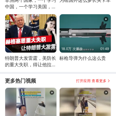
非洲两个国家，一个学习
为啥国外这么多长头卡车
中国，一个学习美国，结
果怎么样了？
03:20
18.0万 次播放
01:49
特朗普大发雷霆，美防长
标枪导弹为什么这么贵
的重大失职，得让他拉下
脸去求内塔尼亚胡
更多热门视频
打开应用 查看更多