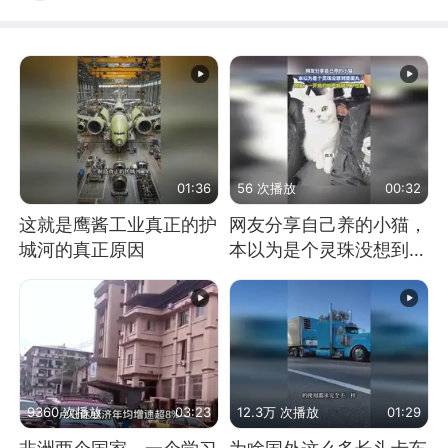
01:36
56 次播放
00:32
这就是鹰酱工业真正的护
网友分享自己养的小猫，
城河的真正原因
本以为是个灵珠没想到是
魔丸
9360 次播放
03:23
12.3万 次播放
01:29