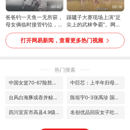
00:42
00:16
爸爸钓一天鱼一无所获，
踢毽子大赛现场上演“足
母女俩临时接管钓位，用
尖上的武林争霸”。网
玩具鱼竿钓上大鱼
友：这哪是踢毽子，分明
是武侠片现场！#睡个好
打开网易新闻，查看更多热门视频
觉
热门搜索
中国女篮70-67险胜尼日利亚女篮
中巨芯：上半年归母净利润1405.77万元
台风白海豚或吞并鲸鱼 登陆地点更新
陈垣宇0-3张禹珍 国乒男单全军覆没
四川宜宾市高县4.9级地震致1人死亡
名创优品回应女子吐槽内裤质量差