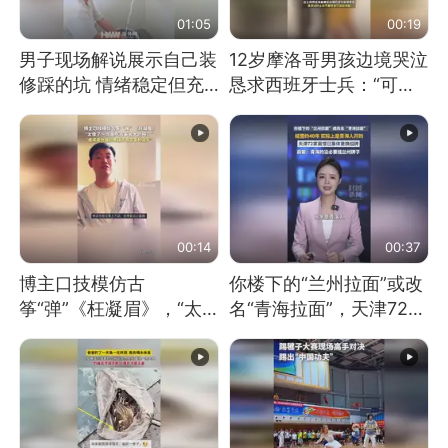
01:05
00:19
男子现场解说展示自己装
12岁摩洛哥男孩边境哭泣
修踩的坑 情绪稳定但充
恳求西班牙士兵：“可不
满无奈 每处都有精心设
可以不要把我遣返回国”
计 但每处都有瑕疵 网
友：一开始我没笑 但看
到洗手盆我没绷住
00:14
00:37
博主口技模仿古
你楼下的“兰州拉面”或改
筝“弹”《枉凝眉》，“太
名“青海拉面”，天津72家
像了～你是吃古筝长大的
面馆已集体更换招牌
吗？”“或将成为首位考级
不带古筝的选手。”（来
源：新华每日电讯）