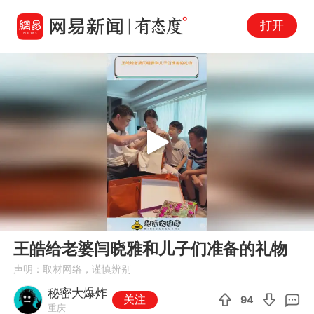
打开
Play
00:00
00:35
En
王皓给老婆闫晓雅和儿子们准备的礼物
fu
声明：取材网络，谨慎辨别
秘密大爆炸
关注
94
重庆