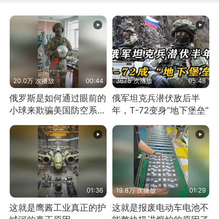
20.0万 次播放
00:44
3675 次播放
05:48
俄罗斯是如何通过眼前的
俄军坦克兵潜伏敌后半
小球来欺骗美国防空系统
年，T-72变身“地下堡垒”
的
01:36
19.8万 次播放
01:29
这就是鹰酱工业真正的护
这就是报废电动车电池不