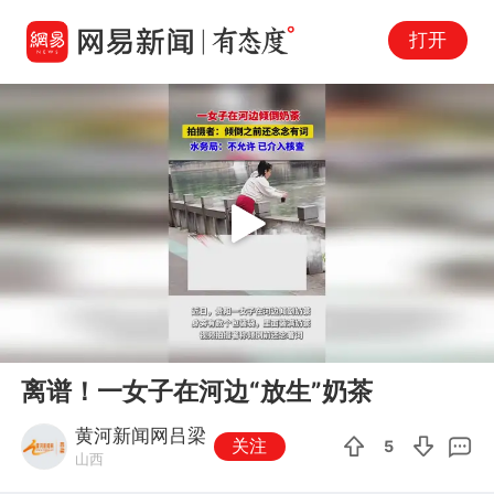
打开
Play
00:00
00:10
En
离谱！一女子在河边“放生”奶茶
fu
黄河新闻网吕梁
关注
5
山西