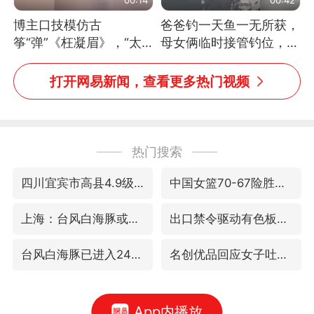
博主口技模仿古
爸爸钓一天鱼一无所获，
筝“弹”《枉凝眉》，“太
母女俩临时接管钓位，用
像了～你是吃古筝长大的
玩具鱼竿钓上大鱼
吗？”“或将成为首位考级
打开网易新闻，查看更多热门视频
不带古筝的选手。”（来
源：新华每日电讯）
热门搜索
四川宜宾市高县4.9级地震致1人死亡
中国女篮70-67险胜尼日利亚女篮
上海：台风白海豚或将带来龙卷风
出口禁令驱动有色板块大涨
台风白海豚已进入24小时警戒线
名创优品回应女子吐槽内裤质量差
App内播放