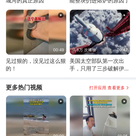
城河的真正原因
能整块扔进熔炉的原因了
00:49
11.8万 次播放
09:47
见过狠的，没见过这么狠
美国太空部队第一次出
的！
手，只用了三步破解伊朗
防空
更多热门视频
打开应用 查看更多
00:09
01:05