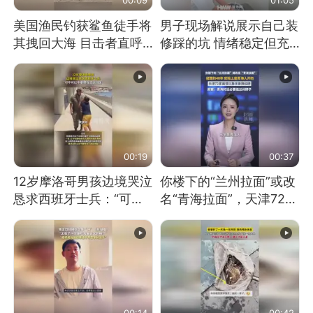
美国渔民钓获鲨鱼徒手将
男子现场解说展示自己装
其拽回大海 目击者直呼
修踩的坑 情绪稳定但充
震惊 （视频来源：参考
满无奈 每处都有精心设
消息）
计 但每处都有瑕疵 网
友：一开始我没笑 但看
到洗手盆我没绷住
00:19
00:37
12岁摩洛哥男孩边境哭泣
你楼下的“兰州拉面”或改
恳求西班牙士兵：“可不
名“青海拉面”，天津72家
可以不要把我遣返回国”
面馆已集体更换招牌
00:14
00:42