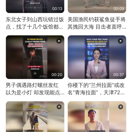
00:13
00:09
东北女子到山西玩错过饭
美国渔民钓获鲨鱼徒手将
点，找了十几个饭馆都没
其拽回大海 目击者直呼
开门：午休到几点
震惊 （视频来源：参考
消息）
00:20
00:37
男子偶遇路灯螺丝发红
你楼下的“兰州拉面”或改
以为是小灯 却发现能点
名“青海拉面”，天津72家
燃香烟 当事人：已报警
面馆已集体更换招牌
处理