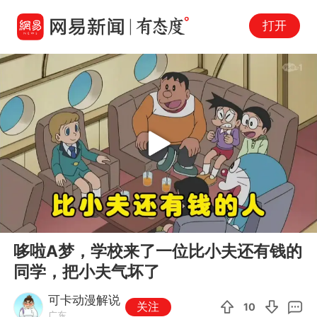
打开
Play
00:00
04:11
En
哆啦A梦，学校来了一位比小夫还有钱的
fu
同学，把小夫气坏了
可卡动漫解说
关注
10
广东