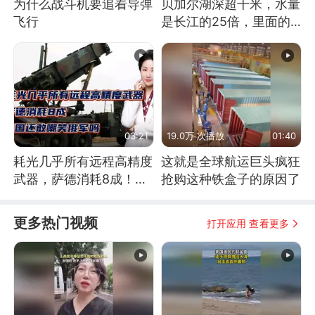
为什么战斗机要追着导弹
贝加尔湖深超千米，水量
飞行
是长江的25倍，里面的
鱼究竟有多大？
03:21
19.0万 次播放
01:40
耗光几乎所有远程高精度
这就是全球航运巨头疯狂
武器，萨德消耗8成！美
抢购这种铁盒子的原因了
国还敢嘲笑俄军吗
更多热门视频
打开应用 查看更多