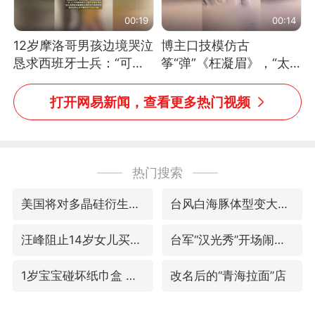
00:19
00:14
12岁摩洛哥男孩边境哭泣
博主口技模仿古
恳求西班牙士兵：“可不
筝“弹”《枉凝眉》，“太
可以不要把我遣返回国”
像了～你是吃古筝长大的
吗？”“或将成为首位考级
打开网易新闻，查看更多热门视频
不带古筝的选手。”（来
源：新华每日电讯）
热门搜索
美国将对多晶硅衍生品加征15%关税
台风白海豚体型变大近似13个浙江面积
汪峰阻止14岁女儿买大牌
台军“汉光秀”开场闹剧多
1岁宝宝碰坏纸巾盒 宝妈被索赔924元
改名后的“青海拉面”店