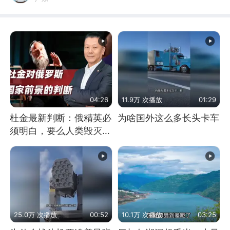
04:26
11.9万 次播放
01:29
杜金最新判断：俄精英必
为啥国外这么多长头卡车
须明白，要么人类毁灭，
要么俄毁灭
25.0万 次播放
00:52
10.1万 次播放
03:25