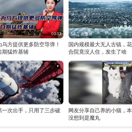
03:13
1.8万 次播放
为乌方提供更多防空导弹！
国内规模最大无人古镇，花
口期猛炸基辅
合院竟没人住，发生了啥
09:47
第一次出手，只用了三步破
网友分享自己养的小猫，本
没想到是魔丸