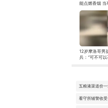
能点燃香烟 
12岁摩洛哥
兵：“可不可以
五粮液渠道价一
看守所辅警收受