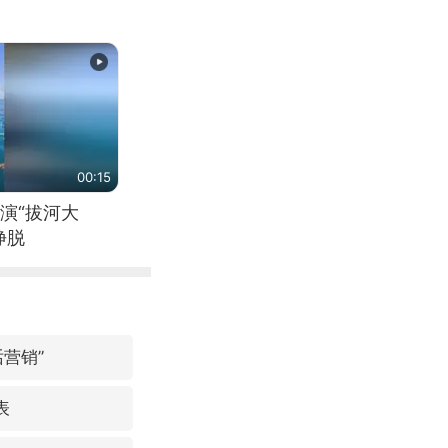
00:15
演“拔河大
挣脱
营销”
表