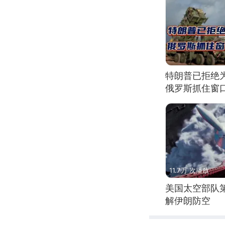
特朗普已拒绝
俄罗斯抓住窗
11.7万 次播放
美国太空部队
解伊朗防空