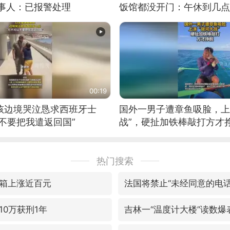
当事人：已报警处理
饭馆都没开门：午休到几点
00:19
男孩边境哭泣恳求西班牙士
国外一男子遭章鱼吸脸，上
不要把我遣返回国”
战”，硬扯加铁棒敲打方才
热门搜索
箱上涨近百元
法国将禁止“未经同意的电话
10万获刑1年
吉林一“温度计大楼”读数爆