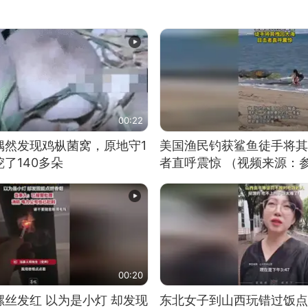
00:22
偶然发现鸡枞菌窝，原地守1
美国渔民钓获鲨鱼徒手将其
了140多朵
者直呼震惊 （视频来源：
00:20
丝发红 以为是小灯 却发现
东北女子到山西玩错过饭点