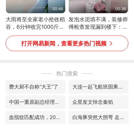
00:46
00:36
大雨将至全家老小抢收稻
发泡水泥填不满，装修师
谷，6分钟收完1000斤，
傅检查发现漏到楼下：出
没有一个人掉链子
风口未延伸到外墙
打开网易新闻，查看更多热门视频
热门搜索
费大厨不自称“大王”了
大连一起飞航班因乘客可乐爆瓶折返
中国一重原副总经理陆文俊获刑15年
众星发文悼念秦焰
血指纹匹配成功，20年悬案告破！凶手被执行死刑
白海豚突然大拐弯 走出罕见路线