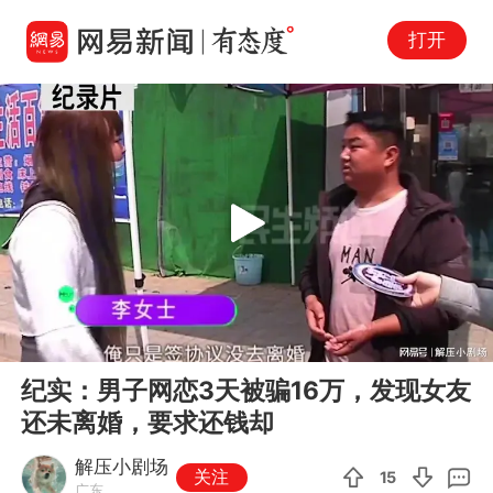
打开
Play
00:00
06:15
En
纪实：男子网恋3天被骗16万，发现女友
fu
还未离婚，要求还钱却
解压小剧场
关注
15
广东