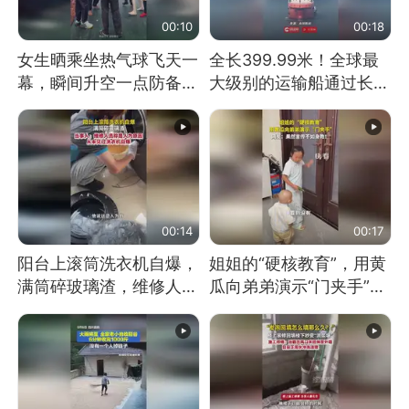
00:10
00:18
女生晒乘坐热气球飞天一
全长399.99米！全球最
幕，瞬间升空一点防备都
大级别的运输船通过长江
没有
大桥这一幕，太震撼了！
00:14
00:17
阳台上滚筒洗衣机自爆，
姐姐的“硬核教育”，用黄
满筒碎玻璃渣，维修人员
瓜向弟弟演示“门夹手”，
称是人为原因，从未见过
网友：果然言传不如身
洗衣机自爆
教！