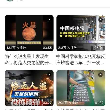
13.1万 次播放
03:55
8.8万 次播放
05:04
为什么说火星上发现生
中国科学家把10兆瓦核反
命，将是人类绝望的开
应堆塞进卡车，加一次燃
始？
料能跑几十年
03:27
20.1万 次播放
01:29