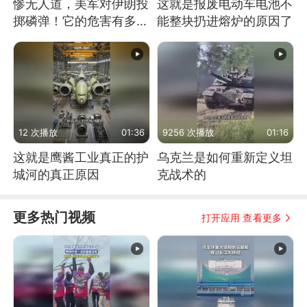
惨无人道，美军对伊朗投
这就是报废电动车电池不
掷磷弹！它的危害有多
能整块扔进熔炉的原因了
大？
12 次播放
01:36
9256 次播放
01:16
这就是鹰酱工业真正的护
乌克兰是如何重新定义坦
城河的真正原因
克战术的
更多热门视频
打开应用 查看更多