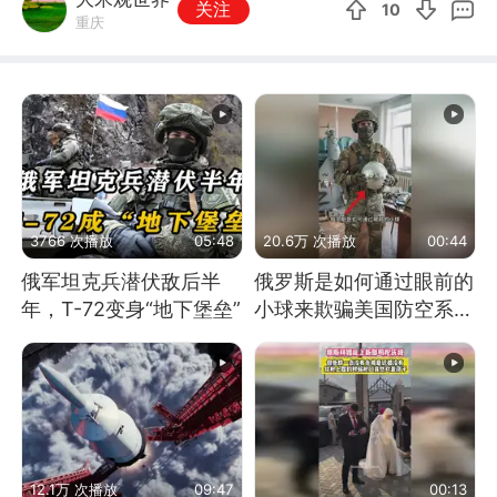
关注
10
重庆
3766 次播放
05:48
20.6万 次播放
00:44
俄军坦克兵潜伏敌后半
俄罗斯是如何通过眼前的
年，T-72变身“地下堡垒”
小球来欺骗美国防空系统
的
12.1万 次播放
09:47
00:13