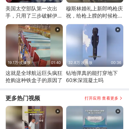
美国太空部队第一次出
穆斯林婚礼上新郎鸣枪庆
手，只用了三步破解伊朗
祝，给枪上膛的时候枪口
防空
竟然对着孩子
19.1万 次播放
01:40
32.8万 次播放
00:36
这就是全球航运巨头疯狂
钻地弹真的能打穿地下
抢购这种铁盒子的原因了
60米深混凝土吗
更多热门视频
打开应用 查看更多