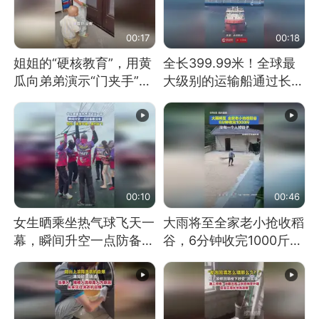
00:17
00:18
姐姐的“硬核教育”，用黄
全长399.99米！全球最
瓜向弟弟演示“门夹手”，
大级别的运输船通过长江
网友：果然言传不如身
大桥这一幕，太震撼了！
教！
00:10
00:46
女生晒乘坐热气球飞天一
大雨将至全家老小抢收稻
幕，瞬间升空一点防备都
谷，6分钟收完1000斤，
没有
没有一个人掉链子