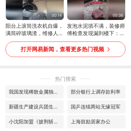
00:14
00:36
阳台上滚筒洗衣机自爆，
发泡水泥填不满，装修师
满筒碎玻璃渣，维修人员
傅检查发现漏到楼下：出
称是人为原因，从未见过
风口未延伸到外墙
洗衣机自爆
打开网易新闻，查看更多热门视频
热门搜索
我国发现稀散金属独立新矿物——乌斯河锗矿
部分银行上调存款利率
新疆生产建设兵团生态环境局原局长被查
国乒连续两站无缘冠军
小沈阳加盟《披荆斩棘》
上海鼓励居家办公