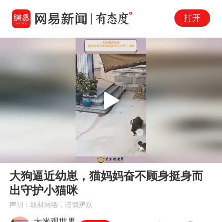
打开
Play
00:00
00:27
En
大狗逼近幼崽，猫妈妈奋不顾身挺身而
fu
出守护小猫咪
声明：取材网络，谨慎辨别
大米观世界