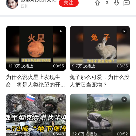
关注
3
四川
12.3万 次播放
03:55
9.7万 次播放
03:35
为什么说火星上发现生
兔子那么可爱，为什么没
命，将是人类绝望的开
人把它当宠物？
始？
3714 次播放
05:48
22.8万 次播放
00:52