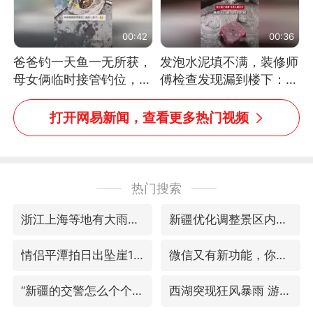
00:42
00:36
爸爸钓一天鱼一无所获，
发泡水泥填不满，装修师
母女俩临时接管钓位，用
傅检查发现漏到楼下：出
玩具鱼竿钓上大鱼
风口未延伸到外墙
打开网易新闻，查看更多热门视频
热门搜索
浙江上海等地有大雨或暴雨
新疆优化调整景区内自驾服务费
情侣平潭拍日出坠崖1死1伤
微信又有新功能，你可以“撤回”你的撤回了！
“新疆的交警怎么个个像我妈”
西湖突现狂风暴雨 游客瞬间被浇透