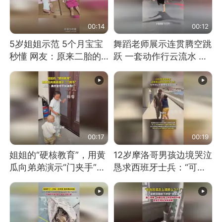
00:14
00:12
5岁姐姐示范 5个月宝宝
舞蹈老师展示连贯腾空跳
秒懂 网友：原来二胎的
跃 一套动作行云流水 节
快乐长这样
奏感拉满 网友：怎么做
到又舞又武的？
00:17
00:19
姐姐的“硬核教育”，用黄
12岁摩洛哥男孩边境哭泣
瓜向弟弟演示“门夹手”，
恳求西班牙士兵：“可不
网友：果然言传不如身
可以不要把我遣返回国”
教！