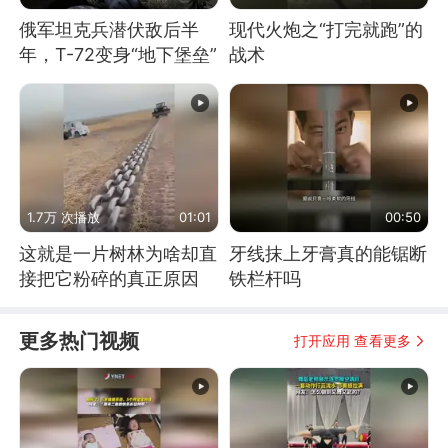
俄军坦克兵潜伏敌后半
现代火炮之“打完就跑”的
年，T-72变身“地下堡垒”
战术
1.7万 次播放
01:01
00:50
这就是一片树林为啥却直
牙线抹上牙膏真的能锯断
接把它粉碎的真正原因
铁栏杆吗
更多热门视频
打开应用 查看更多