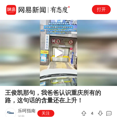
打开
Play
00:00
00:28
En
王俊凯那句，我爸爸认识重庆所有的
fu
路，这句话的含量还在上升！
乐呵指南
关注
4
河南