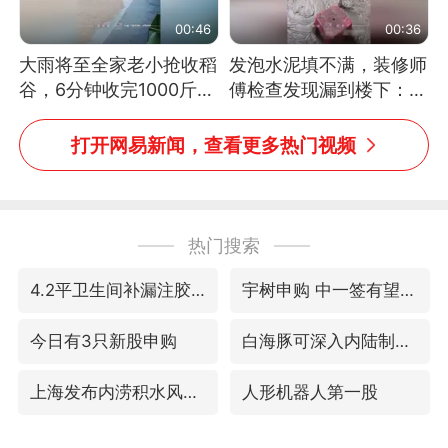
00:46
00:36
大雨将至全家老小抢收稻
发泡水泥填不满，装修师
谷，6分钟收完1000斤，
傅检查发现漏到楼下：出
没有一个人掉链子
风口未延伸到外墙
打开网易新闻，查看更多热门视频
热门搜索
4.2平卫生间补漏注胶花1.55万
宇树申购 中一签有望赚20万元
今日有3只新股申购
白海豚可深入内陆制造大范围风雨
上海发布内涝积水风险提示
人形机器人第一股