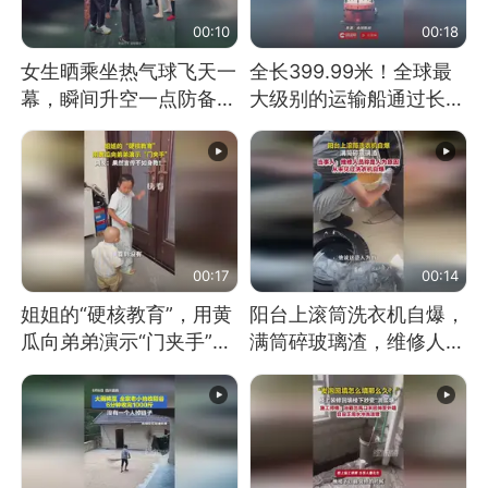
00:10
00:18
女生晒乘坐热气球飞天一
全长399.99米！全球最
幕，瞬间升空一点防备都
大级别的运输船通过长江
没有
大桥这一幕，太震撼了！
00:17
00:14
姐姐的“硬核教育”，用黄
阳台上滚筒洗衣机自爆，
瓜向弟弟演示“门夹手”，
满筒碎玻璃渣，维修人员
网友：果然言传不如身
称是人为原因，从未见过
教！
洗衣机自爆