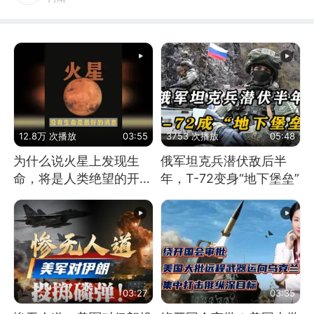
12.8万 次播放
03:55
3753 次播放
05:48
为什么说火星上发现生
俄军坦克兵潜伏敌后半
命，将是人类绝望的开
年，T-72变身“地下堡垒”
始？
03:27
03:35