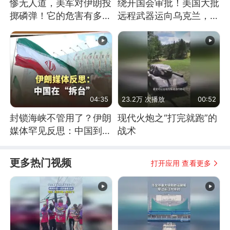
惨无人道，美军对伊朗投
绕开国会审批！美国大批
掷磷弹！它的危害有多
远程武器运向乌克兰，集
大？
中打击俄纵深目标
04:35
23.2万 次播放
00:52
封锁海峡不管用了？伊朗
现代火炮之“打完就跑”的
媒体罕见反思：中国到底
战术
是不是在"拆台"
更多热门视频
打开应用 查看更多