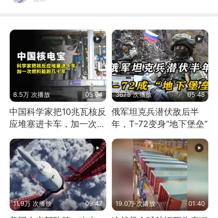
8.5万 次播放
05:04
3675 次播放
05:48
中国科学家把10兆瓦核反
俄军坦克兵潜伏敌后半
应堆塞进卡车，加一次燃
年，T-72变身“地下堡垒”
料能跑几十年
11.9万 次播放
09:47
19.0万 次播放
01:40