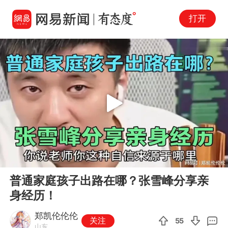
打开
Play
00:00
09:00
En
普通家庭孩子出路在哪？张雪峰分享亲
fu
身经历！
郑凯伦伦伦
关注
55
山东