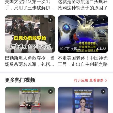
美国太空部队第一次出
这就是全球航运巨头疯狂
手，只用了三步破解伊朗
抢购这种铁盒子的原因了
防空
2.4万 次播放
02:32
10.0万 次播放
04:33
巴勒斯坦人勇敢夺枪，当
不走美国老路！中国神光
场反杀两名以军，包括一
三号，走出自主创新之路
名少校
更多热门视频
打开应用 查看更多