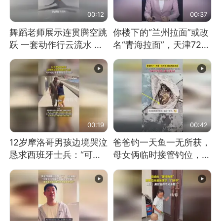
00:12
00:37
舞蹈老师展示连贯腾空跳
你楼下的“兰州拉面”或改
跃 一套动作行云流水 节
名“青海拉面”，天津72家
奏感拉满 网友：怎么做
面馆已集体更换招牌
到又舞又武的？
00:19
00:42
12岁摩洛哥男孩边境哭泣
爸爸钓一天鱼一无所获，
恳求西班牙士兵：“可不
母女俩临时接管钓位，用
可以不要把我遣返回国”
玩具鱼竿钓上大鱼