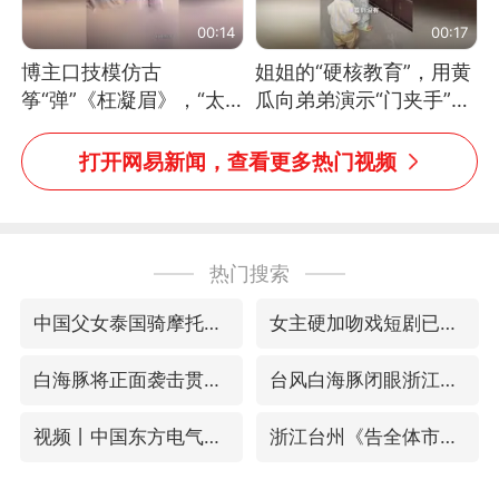
00:14
00:17
博主口技模仿古
姐姐的“硬核教育”，用黄
筝“弹”《枉凝眉》，“太
瓜向弟弟演示“门夹手”，
像了～你是吃古筝长大的
网友：果然言传不如身
吗？”“或将成为首位考级
教！
打开网易新闻，查看更多热门视频
不带古筝的选手。”（来
源：新华每日电讯）
热门搜索
中国父女泰国骑摩托车坠崖1死1伤
女主硬加吻戏短剧已下架
白海豚将正面袭击贯穿浙江
台风白海豚闭眼浙江上海处于危险半圆
视频丨中国东方电气集团原党组副书记、董事宋致远被查
浙江台州《告全体市民书》