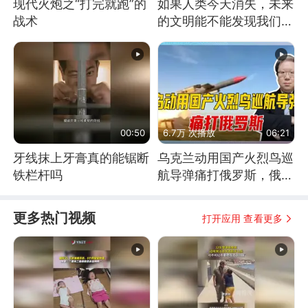
现代火炮之“打完就跑”的
如果人类今天消失，未来
战术
的文明能不能发现我们存
在过？
00:50
6.7万 次播放
06:21
牙线抹上牙膏真的能锯断
乌克兰动用国产火烈鸟巡
铁栏杆吗
航导弹痛打俄罗斯，俄军
为什么没能拦截？
更多热门视频
打开应用 查看更多