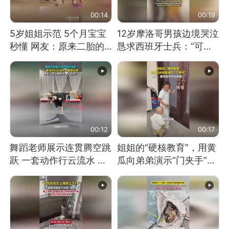
00:14
00:19
5岁姐姐示范 5个月宝宝
12岁摩洛哥男孩边境哭泣
秒懂 网友：原来二胎的
恳求西班牙士兵：“可不
快乐长这样
可以不要把我遣返回国”
00:12
00:17
舞蹈老师展示连贯腾空跳
姐姐的“硬核教育”，用黄
跃 一套动作行云流水 节
瓜向弟弟演示“门夹手”，
奏感拉满 网友：怎么做
网友：果然言传不如身
到又舞又武的？
教！