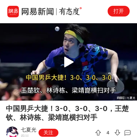
打开
Play
00:00
05:44
En
中国男乒大捷！3-0、3-0、3-0，王楚
fu
钦、林诗栋、梁靖崑横扫对手
七夏光
关注
4
四川