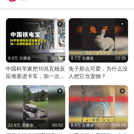
8.6万 次播放
05:04
9.7万 次播放
03:35
中国科学家把10兆瓦核反
兔子那么可爱，为什么没
应堆塞进卡车，加一次燃
人把它当宠物？
料能跑几十年
22.8万 次播放
00:52
8.4万 次播放
04:05