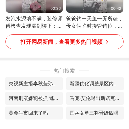
00:36
00:42
发泡水泥填不满，装修师
爸爸钓一天鱼一无所获，
傅检查发现漏到楼下：出
母女俩临时接管钓位，用
风口未延伸到外墙
玩具鱼竿钓上大鱼
打开网易新闻，查看更多热门视频
热门搜索
央视新主播李秋莹孙亚鹏亮相
新疆优化调整景区内自驾服务费
河南刑案嫌犯被抓 逃窜时伤害多人
马克·艾伦退出斯诺克中国公开赛
黄金牛市回来了吗
国乒女单三将晋级四强